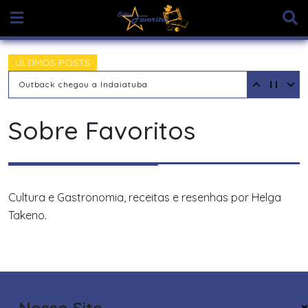
Skip
to
content
ÚLTIMOS POSTS
Outback chegou a Indaiatuba
Sobre Favoritos
Cultura e Gastronomia, receitas e resenhas por Helga
Takeno.