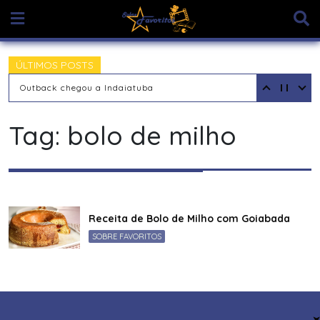
Skip
to
content
ÚLTIMOS POSTS
Outback chegou a Indaiatuba
Tag:
bolo de milho
Receita de Bolo de Milho com Goiabada
SOBRE FAVORITOS