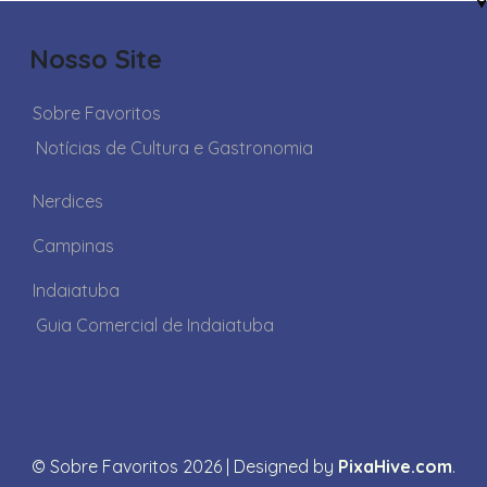
Nosso Site
Sobre Favoritos
Notícias de Cultura e Gastronomia
Nerdices
Campinas
Indaiatuba
Guia Comercial de Indaiatuba
© Sobre Favoritos 2026
|
Designed by
PixaHive.com
.