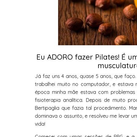
Eu ADORO fazer Pilates! É u
musculatura
Já faz uns 4 anos, quase 5 anos, que faço
trabalhei muito no computador, e estav
época minha mãe estava com problemas no
fisioterapia analítica. Depois de muito p
Bertipaglia que fazia tal procedimento. 
dominava o assunto, e resolveu me levar u
vida!
Comecei com umas sessões de RPG, e a Dr