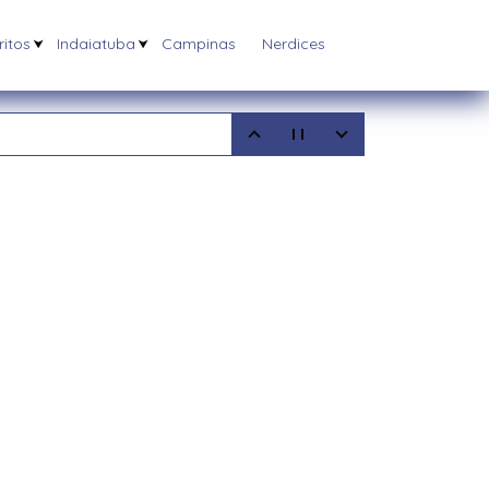
itos
Indaiatuba
Campinas
Nerdices