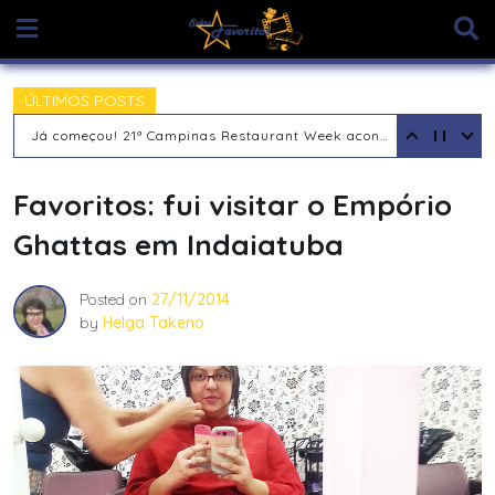
Skip
to
content
ÚLTIMOS POSTS
NB Steak lança Menu Essencial
Favoritos: fui visitar o Empório
Ghattas em Indaiatuba
Posted on
27/11/2014
by
Helga Takeno