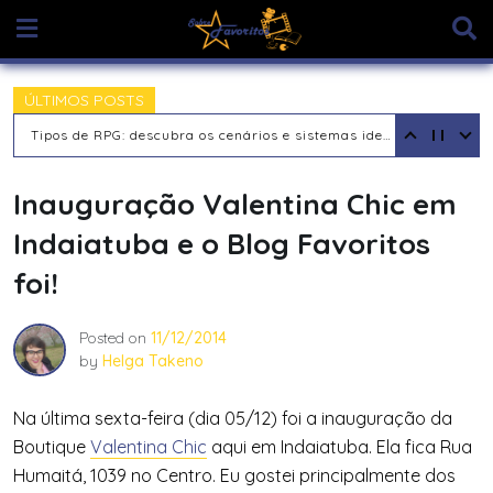
Skip
to
content
ÚLTIMOS POSTS
Tipos de Jogadores de RPG de Mesa: descubra seu arquétipo
Inauguração Valentina Chic em
Indaiatuba e o Blog Favoritos
foi!
Posted on
11/12/2014
by
Helga Takeno
Na última sexta-feira (dia 05/12) foi a inauguração da
Boutique
Valentina Chic
aqui em Indaiatuba. Ela fica Rua
Humaitá, 1039 no Centro. Eu gostei principalmente dos