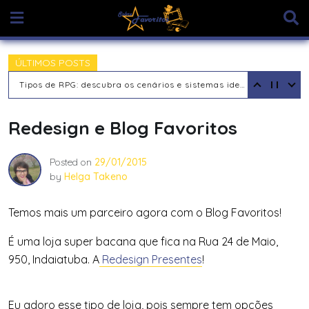
Skip
to
content
ÚLTIMOS POSTS
Tipos de Jogadores de RPG de Mesa: descubra seu arquétipo
Redesign e Blog Favoritos
Posted on
29/01/2015
by
Helga Takeno
Temos mais um parceiro agora com o Blog Favoritos!
É uma loja super bacana que fica na Rua 24 de Maio,
950, Indaiatuba. A
Redesign Presentes
!
Eu adoro esse tipo de loja, pois sempre tem opções