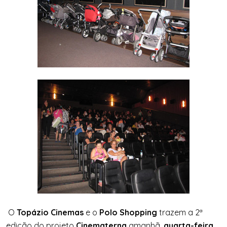
O
Topázio Cinemas
e o
Polo Shopping
trazem a 2ª
edição do projeto
Cinematerna
amanhã,
quarta-feira
,