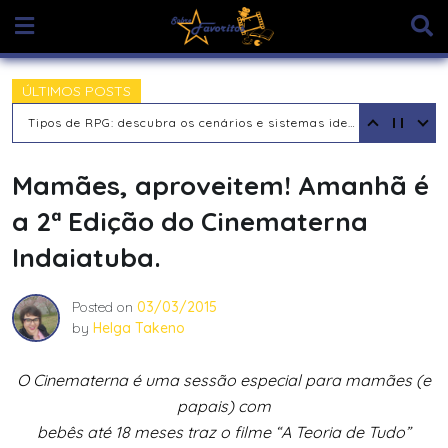
Skip
to
content
ÚLTIMOS POSTS
Tipos de RPG: descubra os cenários e sistemas ideais para sua aventura
Mamães, aproveitem! Amanhã é
a 2ª Edição do Cinematerna
Indaiatuba.
Posted on
03/03/2015
by
Helga Takeno
O Cinematerna é uma sessão especial para mamães (e
papais) com
bebês até 18 meses traz o filme “A Teoria de Tudo”