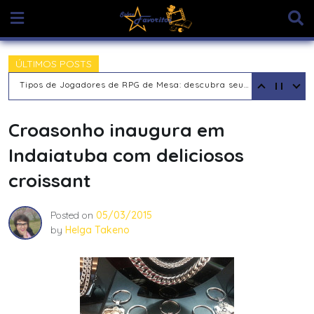
Skip
to
content
ÚLTIMOS POSTS
O RPG: Uma Jornada Pela Interpretação de Papéis e a Construção de Mundos
Croasonho inaugura em
Indaiatuba com deliciosos
croissant
Posted on
05/03/2015
by
Helga Takeno