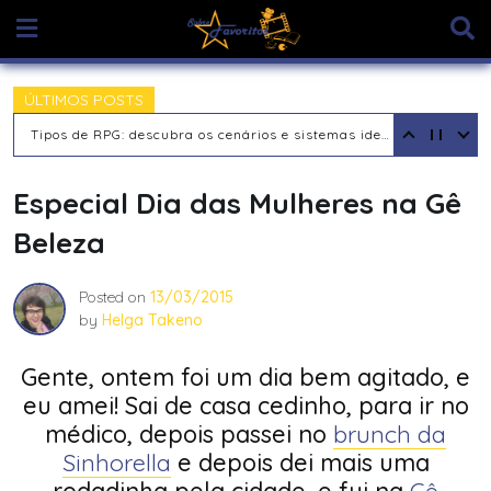
Skip
to
content
ÚLTIMOS POSTS
Tipos de Jogadores de RPG de Mesa: descubra seu arquétipo
Especial Dia das Mulheres na Gê
Beleza
Posted on
13/03/2015
by
Helga Takeno
Gente, ontem foi um dia bem agitado, e
eu amei! Sai de casa cedinho, para ir no
médico, depois passei no
brunch da
Sinhorella
e depois dei mais uma
rodadinha pela cidade, e fui na
Gê