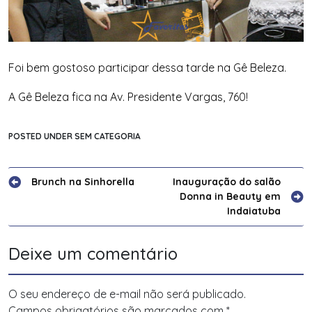
Foi bem gostoso participar dessa tarde na Gê Beleza.
A Gê Beleza fica na Av. Presidente Vargas, 760!
POSTED UNDER SEM CATEGORIA
Navegação
Brunch na Sinhorella
Inauguração do salão
Donna in Beauty em
de
Indaiatuba
Post
Deixe um comentário
O seu endereço de e-mail não será publicado.
Campos obrigatórios são marcados com
*