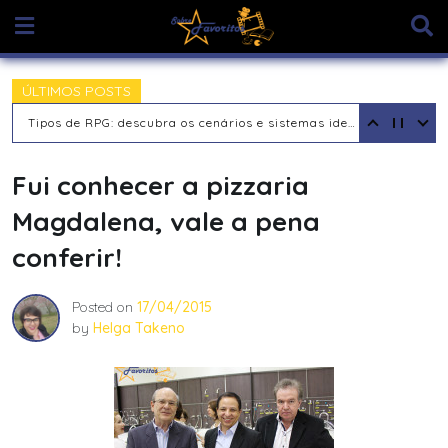
Skip
to
content
ÚLTIMOS POSTS
Tipos de Jogadores de RPG de Mesa: descubra seu arquétipo
Fui conhecer a pizzaria
Magdalena, vale a pena
conferir!
Posted on
17/04/2015
by
Helga Takeno