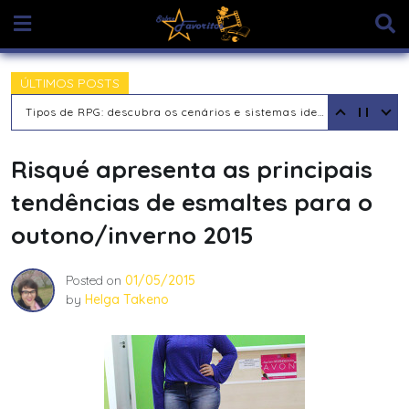
Skip
to
content
ÚLTIMOS POSTS
Tipos de RPG: descubra os cenários e sistemas ideais para sua aventura
Risqué apresenta as principais
tendências de esmaltes para o
outono/inverno 2015
Posted on
01/05/2015
by
Helga Takeno