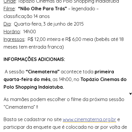
Onde
: Topázio Cinemas do Polo Shopping Indaiatuba
Filme
:
“Não Olhe Para Trás”
– legendado –
classificação 14 anos
Dia
: Quarta-feira, 3 de junho de 2015
Horário
: 14h00
In
g
ressos
: R$ 12,00 inteira e R$ 6,00 meia (bebês até 18
meses tem entrada franca)
INFORMAÇÕES ADICIONAIS:
A sessão
“Cinematerna”
acontece toda
primeira
quarta-feira do mês
, as 14h00, no
Topázio Cinemas do
Polo Shopping Indaiatuba.
As mamães podem escolher o filme da próxima sessão
“Cinematerna” !!
Basta se cadastrar no site
www.cinematerna.org.br
e
participar da enquete que é colocada no ar por volta de