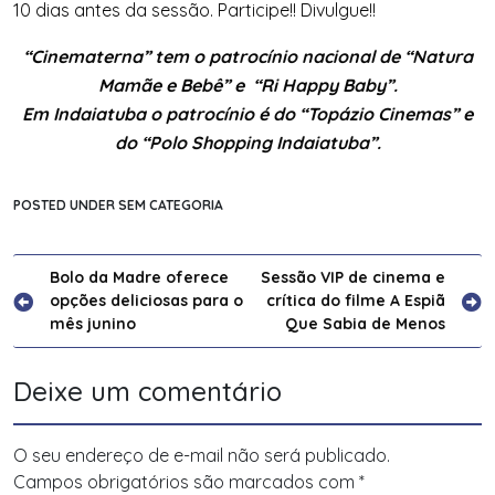
10 dias antes da sessão. Participe!! Divulgue!!
“Cinematerna” tem o patrocínio nacional de “Natura
Mamãe e Bebê” e “Ri Happy Baby”.
Em Indaiatuba o patrocínio é do “Topázio Cinemas” e
do “Polo Shopping Indaiatuba”.
POSTED UNDER SEM CATEGORIA
Navegação
Bolo da Madre oferece
Sessão VIP de cinema e
opções deliciosas para o
crítica do filme A Espiã
de
mês junino
Que Sabia de Menos
Post
Deixe um comentário
O seu endereço de e-mail não será publicado.
Campos obrigatórios são marcados com
*