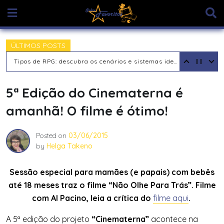
Skip
to
content
ÚLTIMOS POSTS
Tipos de RPG: descubra os cenários e sistemas ideais para sua aventura
5ª Edição do Cinematerna é
amanhã! O filme é ótimo!
Posted on
03/06/2015
by
Helga Takeno
Sessão especial para mamães (e papais) com bebês
até 18 meses traz o filme “Não Olhe Para Trás”. Filme
com Al Pacino, leia a crítica do
filme aqui
.
A 5ª edição do projeto
“Cinematerna”
acontece na