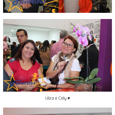
Uilza e Cely ♥