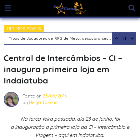
Skip
to
content
ÚLTIMOS POSTS
O RPG: Uma Jornada Pela Interpretação de Papéis e a Construção de Mundos
Central de Intercâmbios – CI –
inaugura primeira loja em
Indaiatuba
Posted on
26/06/2015
by
Helga Takeno
Na terça-feira passada, dia 23 de junho, foi
a inauguração a primeira loja da CI – Intercâmbio e
Viagem – aqui em Indaiatuba.