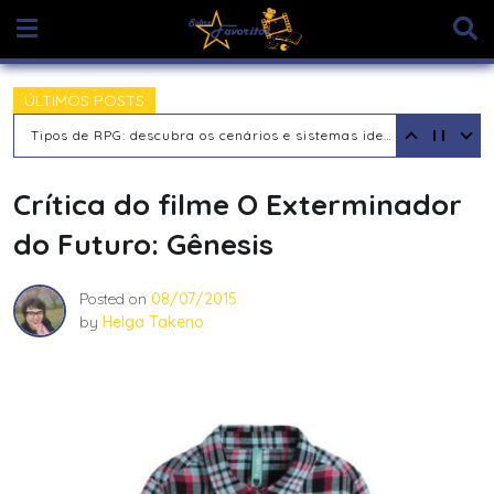
Skip
to
content
ÚLTIMOS POSTS
Tipos de Jogadores de RPG de Mesa: descubra seu arquétipo
Crítica do filme O Exterminador
do Futuro: Gênesis
Posted on
08/07/2015
by
Helga Takeno