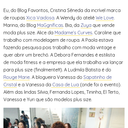
Eu, do Blog Favoritos, Cristina Sêneda da incrível marca
de roupas
Xica Vaidosa
. A Wendy do ateliê
We Love
.
Marina, do Blog
MaGgníficas
. Bia, da
Zuya
que vende
moda plus size. Alice da
Madame’s Curves
. Caroline que
trabalho com modelagem de roupa. A Paola estava
fazendo pesquisa pois trabalho com moda vintage e
quer abrir um brechó. A Debora Fernandes é estilista
de moda fitness e a empresa que ela trabalha vai lançar
para plus size (finalmente!!!). A Ludmila Batista é do
Rouge Marie
. A blogueira Vanessa do
Sapatinho de
Cristal
e a Vanessa da
Casa de Lua
(onde foi o evento).
Além das lindas Silvia, Fernanda Lopes, Tininha, El Terto,
Vanessa e Yuri que são modelos plus size.