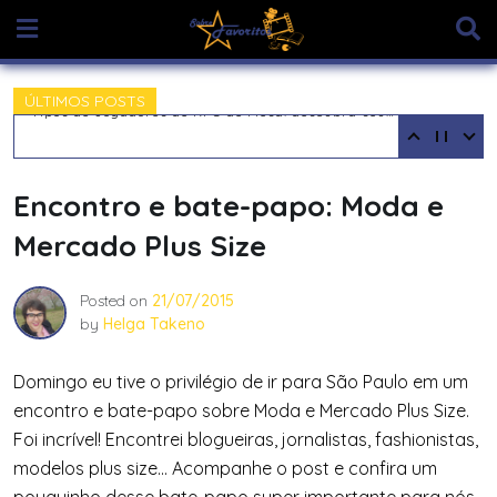
Skip
to
content
ÚLTIMOS POSTS
Tipos de Jogadores de RPG de Mesa: descubra seu arquétipo
Encontro e bate-papo: Moda e
Mercado Plus Size
Posted on
21/07/2015
by
Helga Takeno
Domingo eu tive o privilégio de ir para São Paulo em um
encontro e bate-papo sobre Moda e Mercado Plus Size.
Foi incrível! Encontrei blogueiras, jornalistas, fashionistas,
modelos plus size… Acompanhe o post e confira um