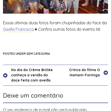
Essas últimas duas fotos foram chupinhadas do face da
Gisella Francisca
♥ Confira outras fotos do evento lá!
POSTED UNDER SEM CATEGORIA
Navegação
No dia do Crème Brûlée
Crítica do filme O
conheça a versão do
Homem-Formiga
de
doce feita com avelãs
Post
Deixe um comentário
O seu endereço de e-mail não será publicado.