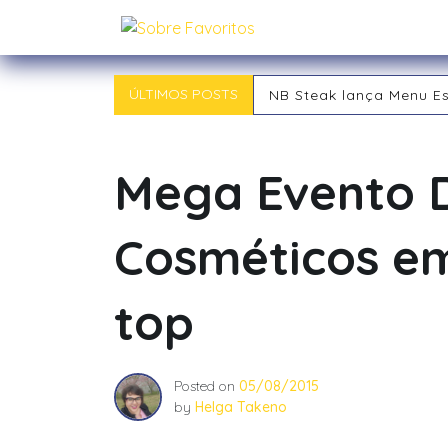
Skip
Sobre Favoritos
to
content
ÚLTIMOS POSTS
NB Steak lança Menu E
Outback chegou a Ind
Tipos de RPG: descubra
Tipos de Jogadores de
Mega Evento 
O RPG: Uma Jornada Pe
Já começou! 21ª Campi
Cosméticos em
top
Posted on
05/08/2015
by
Helga Takeno