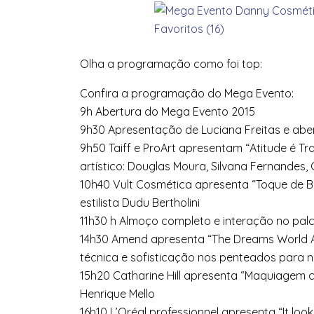
Olha a programação como foi top:
Confira a programação do Mega Evento:
9h Abertura do Mega Evento 2015
9h30 Apresentação de Luciana Freitas e aber
9h50 Taiff e ProArt apresentam “Atitude é Tr
artístico: Douglas Moura, Silvana Fernandes,
10h40 Vult Cosmética apresenta “Toque de 
estilista Dudu Bertholini
11h30 h Almoço completo e interação no pal
14h30 Amend apresenta “The Dreams World A
técnica e sofisticação nos penteados para 
15h20 Catharine Hill apresenta “Maquiagem 
Henrique Mello
16h10 L’Oréal professionnel apresenta “It loo