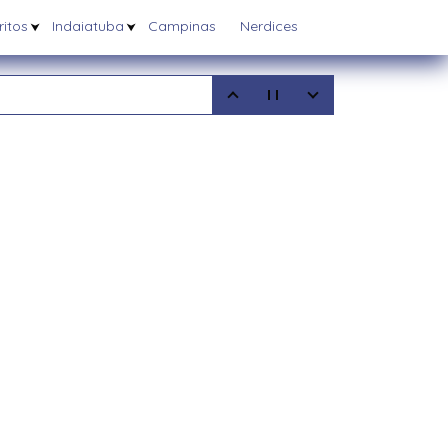
itos
Indaiatuba
Campinas
Nerdices
5
08/2025
6/03/2025