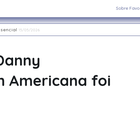
Sobre Favor
ssencial
15/05/2026
aiatuba
15/05/2026
 os cenários e sistemas ideais para sua aventura
03/09/202
 RPG de Mesa: descubra seu arquétipo
29/08/2025
Danny
la Interpretação de Papéis e a Construção de Mundos
15/
nas Restaurant Week acontece até 20 de abril na região
2
 Americana foi