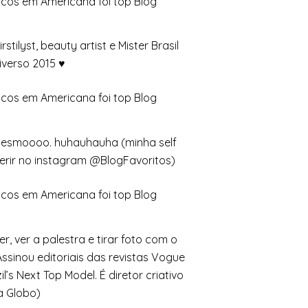
tilyst, beauty artist e Mister Brasil
iverso 2015 ♥
mesmoooo. huhauhauha (minha self
erir no instagram @BlogFavoritos)
er, ver a palestra e tirar foto com o
Assinou editoriais das revistas Vogue
zil’s Next Top Model. É diretor criativo
a Globo)