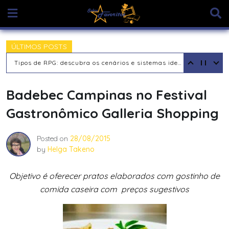
Skip
to
content
ÚLTIMOS POSTS
Tipos de RPG: descubra os cenários e sistemas ideais para sua aventura
Badebec Campinas no Festival
Gastronômico Galleria Shopping
Posted on
28/08/2015
by
Helga Takeno
Objetivo é oferecer pratos elaborados com gostinho de
comida caseira com preços sugestivos