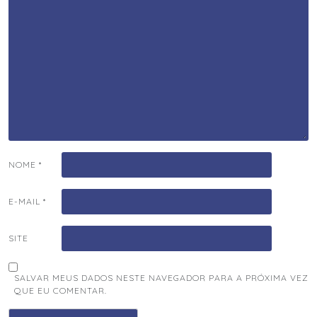
NOME
*
E-MAIL
*
SITE
SALVAR MEUS DADOS NESTE NAVEGADOR PARA A PRÓXIMA VEZ
QUE EU COMENTAR.