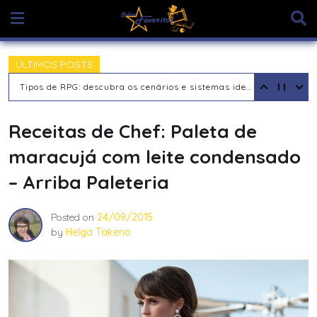
Skip
to
content
ÚLTIMOS POSTS
Tipos de RPG: descubra os cenários e sistemas ideais para sua aventura
Receitas de Chef: Paleta de
maracujá com leite condensado
– Arriba Paleteria
Posted on
24/09/2015
by
Helga Takeno