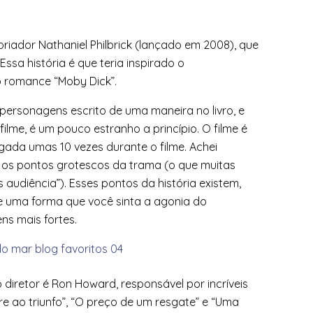
riador Nathaniel Philbrick (lançado em 2008), que
 Essa história é que teria inspirado o
co romance “Moby Dick”.
 personagens escrito de uma maneira no livro, e
ilme, é um pouco estranho a princípio. O filme é
gada umas 10 vezes durante o filme. Achei
ar os pontos grotescos da trama (o que muitas
audiência”). Esses pontos da história existem,
 uma forma que você sinta a agonia do
s mais fortes.
 o diretor é Ron Howard, responsável por incríveis
re ao triunfo”, “O preço de um resgate” e “Uma