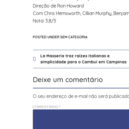
Direção de Ron Howard
Com Chris Hemsworth, Cillian Murphy, Benja
Nota: 3,8/5
POSTED UNDER SEM CATEGORIA
Navegação
La Masseria traz raízes italianas e
simplicidade para o Cambuí em Campinas
de
Post
Deixe um comentário
O seu endereço de e-mail não será publicado
COMENTÁRIO
*