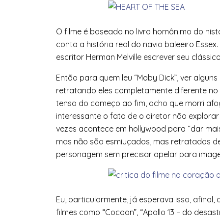
O filme é baseado no livro homônimo do histo
conta a história real do navio baleeiro Essex.
escritor Herman Melville escrever seu clássi
Então para quem leu “Moby Dick”, ver alguns
retratando eles completamente diferente no f
tenso do começo ao fim, acho que morri afo
interessante o fato de o diretor não explor
vezes acontece em hollywood para “dar mais 
mas não são esmiuçados, mas retratados de
personagem sem precisar apelar para imagen
Eu, particularmente, já esperava isso, afinal,
filmes como “Cocoon”, “Apollo 13 – do desast