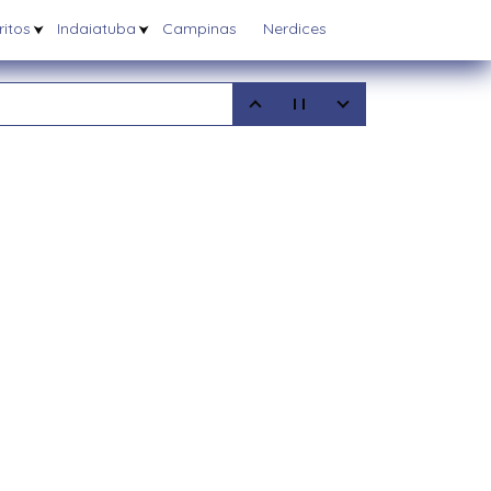
itos
Indaiatuba
Campinas
Nerdices
5
08/2025
6/03/2025