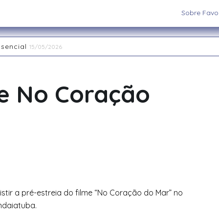
Sobre Favor
ssencial
15/05/2026
aiatuba
15/05/2026
 os cenários e sistemas ideais para sua aventura
03/09/202
 RPG de Mesa: descubra seu arquétipo
29/08/2025
me No Coração
la Interpretação de Papéis e a Construção de Mundos
15/
nas Restaurant Week acontece até 20 de abril na região
2
istir a pré-estreia do filme “No Coração do Mar” no
ndaiatuba.