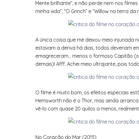
Mente brilhante”, e não perde nem nos filme
minha vida”, “O Grinch” e “Willow na terra da 
A única coisa que me deixou meio injuriada no
estavam a deriva há dias, todos deveriam e
emagreceram… menos o formoso Capitão (ok
demais)! Afff. Achei meio ultrajante, pois t
O filme é muito bom, os efeitos especiais est
Hemsworth não é o Thor, mas ainda arranca 
vê-lo com quase 20 quilos a menos, realment
No Coração do Mar (2015)