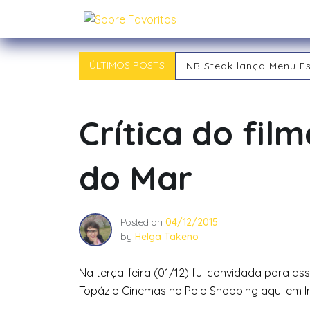
Skip
Sobre Favoritos
to
content
ÚLTIMOS POSTS
NB Steak lança Menu E
Outback chegou a Ind
Tipos de RPG: descubra
Tipos de Jogadores de
Crítica do fil
O RPG: Uma Jornada Pe
Já começou! 21ª Campi
do Mar
Posted on
04/12/2015
by
Helga Takeno
Na terça-feira (01/12) fui convidada para ass
Topázio Cinemas no Polo Shopping aqui em I