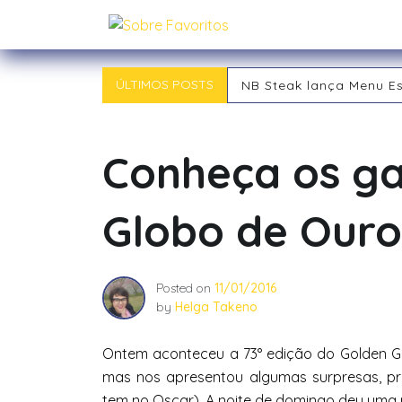
Skip
Sobre Favoritos
to
content
ÚLTIMOS POSTS
NB Steak lança Menu E
Outback chegou a Ind
Tipos de RPG: descubra
Tipos de Jogadores de
Conheça os g
O RPG: Uma Jornada Pe
Já começou! 21ª Campi
Globo de Ouro
Posted on
11/01/2016
by
Helga Takeno
Ontem aconteceu a 73° edição do Golden Gl
mas nos apresentou algumas surpresas, prin
tem no Oscar). A noite de domingo deu uma