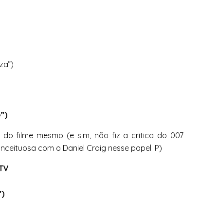
za”)
”)
e do filme mesmo (e sim, não fiz a critica do 007
eituosa com o Daniel Craig nesse papel :P)
 TV
”)