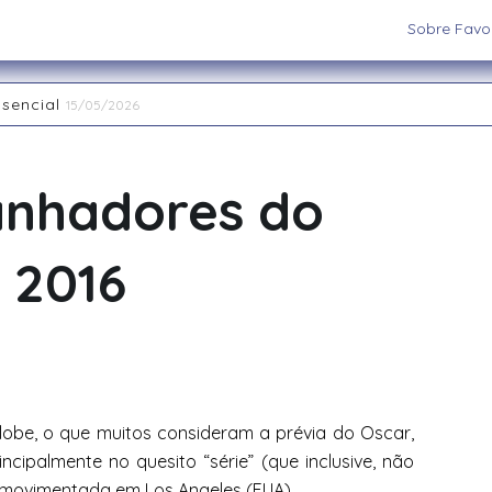
Sobre Favor
ssencial
15/05/2026
aiatuba
15/05/2026
 os cenários e sistemas ideais para sua aventura
03/09/202
 RPG de Mesa: descubra seu arquétipo
29/08/2025
anhadores do
la Interpretação de Papéis e a Construção de Mundos
15/
nas Restaurant Week acontece até 20 de abril na região
2
 2016
obe, o que muitos consideram a prévia do Oscar,
cipalmente no quesito “série” (que inclusive, não
 movimenta
da em Los Angeles (EUA).