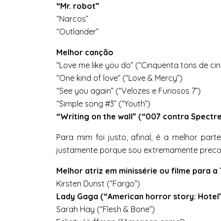
“Mr. robot”
“Narcos”
“Outlander”
Melhor canção
“Love me like you do” (“Cinquenta tons de cin
“One kind of love” (“Love & Mercy”)
“See you again” (“Velozes e Furiosos 7”)
“Simple song #3” (“Youth”)
“Writing on the wall” (“007 contra Spectre
Para mim foi justo, afinal, é a melhor part
justamente porque sou extremamente preconc
Melhor atriz em minissérie ou filme para a
Kirsten Dunst (“Fargo”)
Lady Gaga (“American horror story: Hotel
Sarah Hay (“Flesh & Bone”)