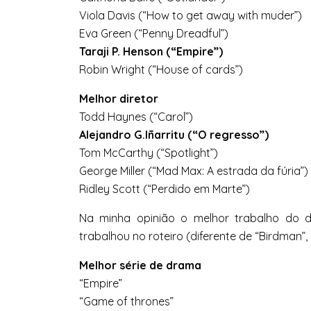
Viola Davis (“How to get away with muder”)
Eva Green (“Penny Dreadful”)
Taraji P. Henson (“Empire”)
Robin Wright (“House of cards”)
Melhor diretor
Todd Haynes (“Carol”)
Alejandro G.Iñarritu (“O regresso”)
Tom McCarthy (“Spotlight”)
George Miller (“Mad Max: A estrada da fúria”)
Ridley Scott (“Perdido em Marte”)
Na minha opinião o melhor trabalho do di
trabalhou no roteiro (diferente de “Birdman”, 
Melhor série de drama
“Empire”
“Game of thrones”