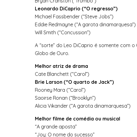
Bryan Cranston (“Trumbo”)
Leonardo DiCaprio (“O regresso”)
Michael Fassbender (“Steve Jobs”)
Eddie Redmayne (“A garota dinamarquesa”)
Will Smith (“Concussion”)
A “sorte” do Leo DiCaprio é somente com o 
Globo de Ouro.
Melhor atriz de drama
Cate Blanchett (“Carol”)
Brie Larson (“O quarto de Jack”)
Rooney Mara (“Carol”)
Saoirse Ronan (“Brooklyn”)
Alicia Vikander (“A garota dinamarquesa”)
Melhor filme de comédia ou musical
“A grande aposta”
“Joy: O nome do sucesso”