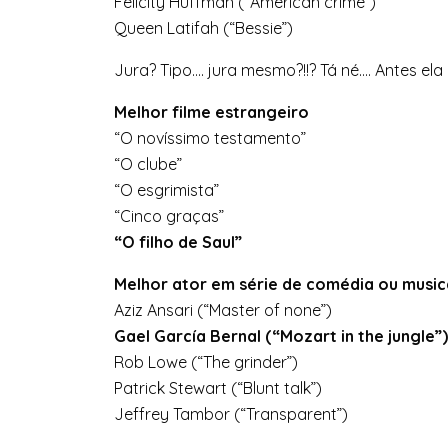
Felicity Huffman (“American crime”)
Queen Latifah (“Bessie”)
Jura? Tipo…. jura mesmo?!!? Tá né…. Antes ela
Melhor filme estrangeiro
“O novíssimo testamento”
“O clube”
“O esgrimista”
“Cinco graças”
“O filho de Saul”
Melhor ator em série de comédia ou music
Aziz Ansari (“Master of none”)
Gael García Bernal (“Mozart in the jungle”)
Rob Lowe (“The grinder”)
Patrick Stewart (“Blunt talk”)
Jeffrey Tambor (“Transparent”)