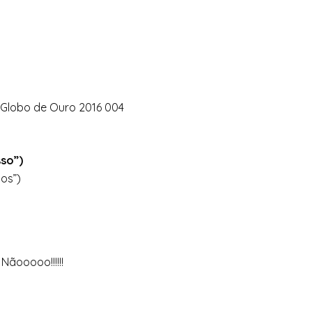
so”)
os”)
ãooooo!!!!!!