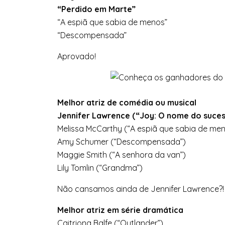
“Perdido em Marte”
“A espiã que sabia de menos”
“Descompensada”
Aprovado!
Melhor atriz de comédia ou musical
Jennifer Lawrence (“Joy: O nome do suces
Melissa McCarthy (“A espiã que sabia de men
Amy Schumer (“Descompensada”)
Maggie Smith (“A senhora da van”)
Lily Tomlin (“Grandma”)
Não cansamos ainda de Jennifer Lawrence?! N
Melhor atriz em série dramática
Caitriona Balfe (“Outlander”)