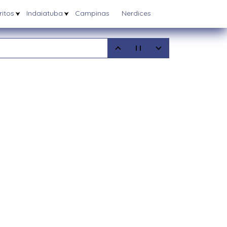
itos
Indaiatuba
Campinas
Nerdices
5
08/2025
6/03/2025