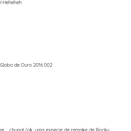
o! Heheheh
ne…. chupa! (ok, uma especie de remake de Rocky,