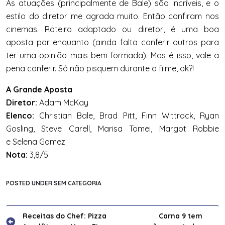
As atuações (principalmente de Bale) são incríveis, e o
estilo do diretor me agrada muito. Então confiram nos
cinemas. Roteiro adaptado ou diretor, é uma boa
aposta por enquanto (ainda falta conferir outros para
ter uma opinião mais bem formada). Mas é isso, vale a
pena conferir. Só não pisquem durante o filme, ok?!
A Grande Aposta
Diretor:
Adam McKay
Elenco:
Christian Bale, Brad Pitt, Finn Wittrock, Ryan
Gosling, Steve Carell, Marisa Tomei, Margot Robbie
e Selena Gomez
Nota:
3,8/5
POSTED UNDER SEM CATEGORIA
Navegação
Receitas do Chef: Pizza
Carna 9 tem