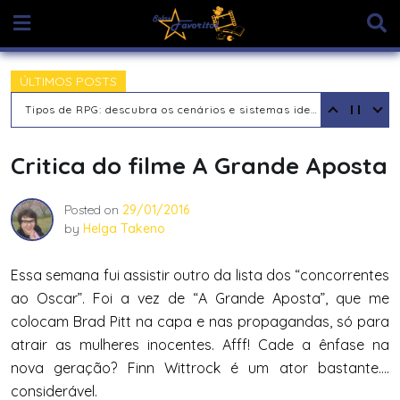
Skip
to
content
ÚLTIMOS POSTS
Tipos de RPG: descubra os cenários e sistemas ideais para sua aventura
Critica do filme A Grande Aposta
Posted on
29/01/2016
by
Helga Takeno
Essa semana fui assistir outro da lista dos “concorrentes
ao Oscar”. Foi a vez de “A Grande Aposta”, que me
colocam Brad Pitt na capa e nas propagandas, só para
atrair as mulheres inocentes. Afff! Cade a ênfase na
nova geração? Finn Wittrock é um ator bastante….
considerável.