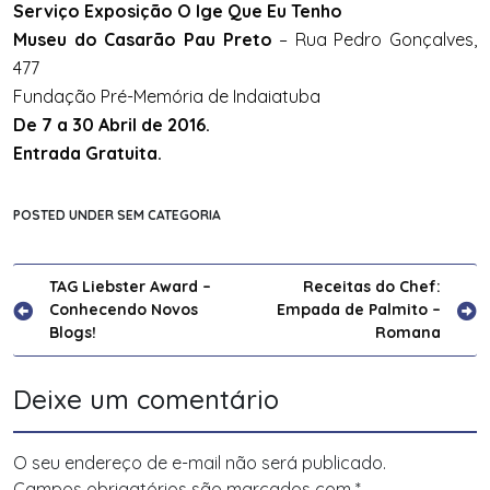
Serviço Exposição O Ige Que Eu Tenho
Museu do Casarão Pau Preto
– Rua Pedro Gonçalves,
477
Fundação Pré-Memória de Indaiatuba
De 7 a 30 Abril de 2016.
Entrada Gratuita.
POSTED UNDER SEM CATEGORIA
Navegação
TAG Liebster Award –
Receitas do Chef:
Conhecendo Novos
Empada de Palmito –
de
Blogs!
Romana
Post
Deixe um comentário
O seu endereço de e-mail não será publicado.
Campos obrigatórios são marcados com
*