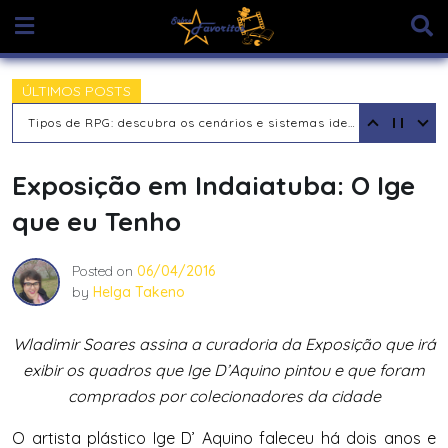
Skip
to
content
ÚLTIMOS POSTS
Tipos de RPG: descubra os cenários e sistemas ideais para sua aventura
Exposição em Indaiatuba: O Ige
que eu Tenho
Posted on
06/04/2016
by
Helga Takeno
Wladimir Soares assina a curadoria da Exposição que irá
exibir os quadros que Ige D’Aquino pintou e que foram
comprados por colecionadores da cidade
O artista plástico Ige D’ Aquino faleceu há dois anos e