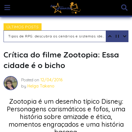
Skip
to
content
ÚLTIMOS POSTS
Tipos de RPG: descubra os cenários e sistemas ideais para sua aventura
Crítica do filme Zootopia: Essa
cidade é o bicho
Posted on
12/04/2016
by
Helga Takeno
Zootopia é um desenho típico Disney:
Personagens carismáticos e fofos, uma
história sobre amizade e ética,
momentos engraçados e uma história
bacana.