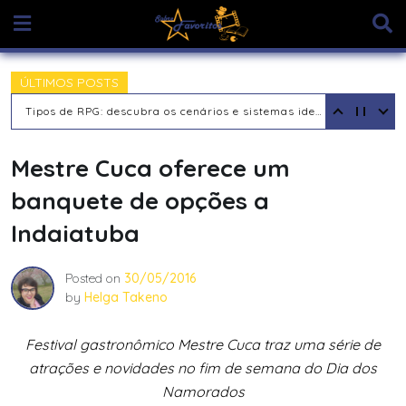
Skip
to
content
ÚLTIMOS POSTS
Tipos de RPG: descubra os cenários e sistemas ideais para sua aventura
Mestre Cuca oferece um
banquete de opções a
Indaiatuba
Posted on
30/05/2016
by
Helga Takeno
Festival gastronômico Mestre Cuca traz uma série de
atrações e novidades no fim de semana do Dia dos
Namorados