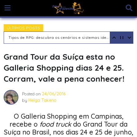
Skip
to
content
ÚLTIMOS POSTS
Tipos de RPG: descubra os cenários e sistemas ideais para sua aventura
Grand Tour da Suíça esta no
Galleria Shopping dias 24 e 25.
Corram, vale a pena conhecer!
Posted on
24/06/2016
by
Helga Takeno
O Galleria Shopping em Campinas,
recebe o
food truck
do Grand Tour da
Suíça no Brasil, nos dias 24 e 25 de junho,