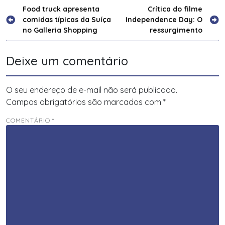
Navegação
Food truck apresenta
Crítica do filme
comidas típicas da Suíça
Independence Day: O
de
no Galleria Shopping
ressurgimento
Post
Deixe um comentário
O seu endereço de e-mail não será publicado.
Campos obrigatórios são marcados com
*
COMENTÁRIO
*