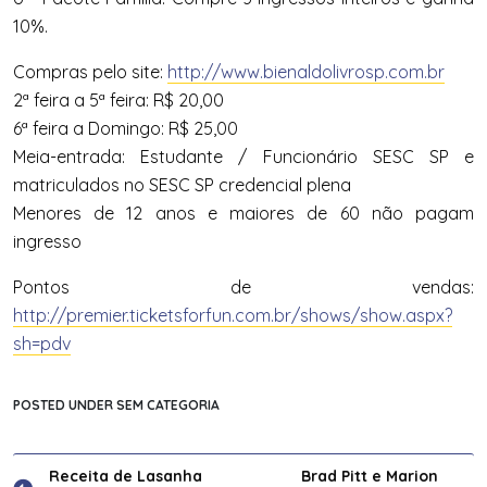
10%.
Compras pelo site:
http://www.bienaldolivrosp.com.br
2ª feira a 5ª feira: R$ 20,00
6ª feira a Domingo: R$ 25,00
Meia-entrada: Estudante / Funcionário SESC SP e
matriculados no SESC SP credencial plena
Menores de 12 anos e maiores de 60 não pagam
ingresso
Pontos de vendas:
http://premier.ticketsforfun.com.br/shows/show.aspx?
sh=pdv
POSTED UNDER SEM CATEGORIA
Navegação
Receita de Lasanha
Brad Pitt e Marion