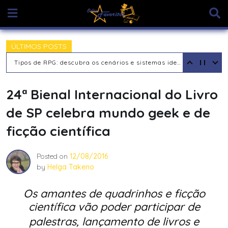
Skip
to
content
ÚLTIMOS POSTS
Tipos de RPG: descubra os cenários e sistemas ideais para sua aventura
24ª Bienal Internacional do Livro
de SP celebra mundo geek e de
ficção científica
Posted on
12/08/2016
by
Helga Takeno
Os amantes de quadrinhos e ficção
científica vão poder participar de
palestras,
lançamento de livros e