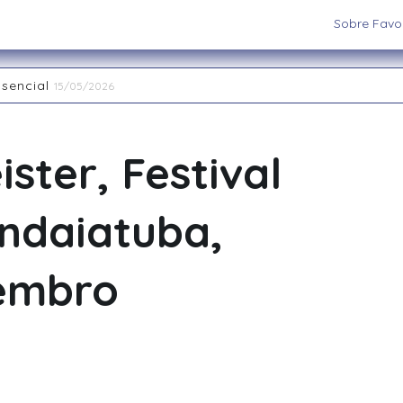
Sobre Favor
ssencial
15/05/2026
aiatuba
15/05/2026
 os cenários e sistemas ideais para sua aventura
03/09/202
 RPG de Mesa: descubra seu arquétipo
29/08/2025
ster, Festival
la Interpretação de Papéis e a Construção de Mundos
15/
nas Restaurant Week acontece até 20 de abril na região
2
Indaiatuba,
embro