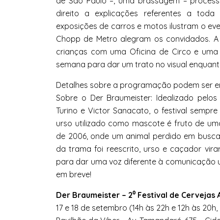
de São Paulo –, uma brassagem – processo
direito a explicações referentes a toda
exposições de carros e motos ilustram o ev
Chopp de Metro alegram os convidados. A
crianças com uma Oficina de Circo e uma 
semana para dar um trato no visual enquan
Detalhes sobre a programação podem ser en
Sobre o Der Braumeister: Idealizado pelo
Turino e Victor Sanacato, o festival sempr
urso utilizado como mascote é fruto de uma
de 2006, onde um animal perdido em busca
da trama foi reescrito, urso e caçador vi
para dar uma voz diferente à comunicação uti
em breve!
Der Braumeister – 2⁰ Festival de Cervejas 
17 e 18 de setembro (14h às 22h e 12h às 20h