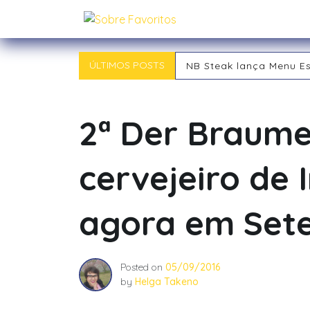
Skip
Sobre Favoritos
to
content
ÚLTIMOS POSTS
NB Steak lança Menu E
Outback chegou a Ind
Tipos de RPG: descubra
Tipos de Jogadores de
2ª Der Braumei
O RPG: Uma Jornada Pe
Já começou! 21ª Campi
cervejeiro de 
agora em Set
Posted on
05/09/2016
by
Helga Takeno