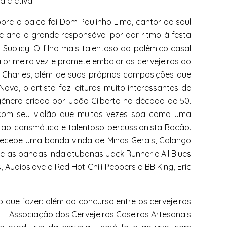
 efetiva.
obre o palco foi Dom Paulinho Lima, cantor de soul
e ano o grande responsável por dar ritmo à festa
 Suplicy. O filho mais talentoso do polêmico casal
la primeira vez e promete embalar os cervejeiros ao
ay Charles, além de suas próprias composições que
va, o artista faz leituras muito interessantes de
gênero criado por João Gilberto na década de 50.
 com seu violão que muitas vezes soa como uma
 ao carismático e talentoso percussionista Bocão.
 recebe uma banda vinda de Minas Gerais, Calango
 e as bandas indaiatubanas Jack Runner e All Blues
 Audioslave e Red Hot Chili Peppers e BB King, Eric
 que fazer: além do concurso entre os cervejeiros
 – Associação dos Cervejeiros Caseiros Artesanais