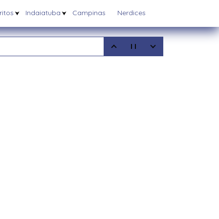
itos
Indaiatuba
Campinas
Nerdices
5
08/2025
6/03/2025