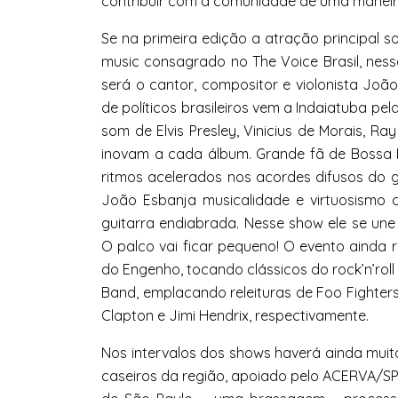
contribuir com a comunidade de uma maneira
Se na primeira edição a atração principal s
music consagrado no The Voice Brasil, ness
será o cantor, compositor e violonista João
de políticos brasileiros vem a Indaiatuba pe
som de Elvis Presley, Vinicius de Morais, R
inovam a cada álbum. Grande fã de Bossa No
ritmos acelerados nos acordes difusos do 
João Esbanja musicalidade e virtuosismo
guitarra endiabrada. Nesse show ele se une
O palco vai ficar pequeno! O evento ainda
do Engenho, tocando clássicos do rock’n’roll
Band, emplacando releituras de Foo Fighters,
Clapton e Jimi Hendrix, respectivamente.
Nos intervalos dos shows haverá ainda muito
caseiros da região, apoiado pelo ACERVA/SP