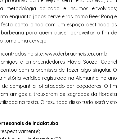
 produtivo da cerveja – será feita ao vivo, com
 a metodologia aplicada e insumos envolvidos;
ento enquanto jogos cervejeiros como Beer Pong e
 festa conta ainda com um espaço destinado às
barbearia para quem quiser aproveitar o fim de
to toma uma cerveja.
contrados no site: www.derbraumeister.com.br
s amigos e empreendedores Flávia Souza, Gabriel
e contou com a premissa de fazer algo singular. O
 história verídica registrada na Alemanha no ano
 de companhia foi atacado por caçadores. O fim
raram amigos e trouxeram os segredos da floresta
lizada na festa. O resultado disso tudo será visto
Artesanais de Indaiatuba
, respectivamente)