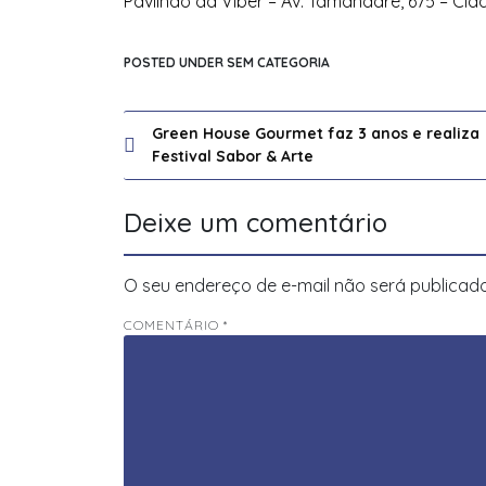
Pavilhão da Viber – Av. Tamandaré, 675 – Cid
POSTED UNDER SEM CATEGORIA
Navegação
Green House Gourmet faz 3 anos e realiza
Festival Sabor & Arte
de
Post
Deixe um comentário
O seu endereço de e-mail não será publicado
COMENTÁRIO
*