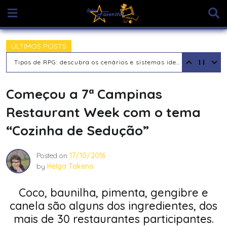
Skip
to
content
ÚLTIMOS POSTS
Tipos de Jogadores de RPG de Mesa: descubra seu arquétipo
Começou a ​7ª Campinas
Restaurant Week com o tema
“Cozinha de Sedução”
Posted on
17/10/2016
by
Helga Takeno
Coco, baunilha, pimenta, gengibre e
canela são alguns dos ingredientes, dos
mais de 30 restaurantes participantes.