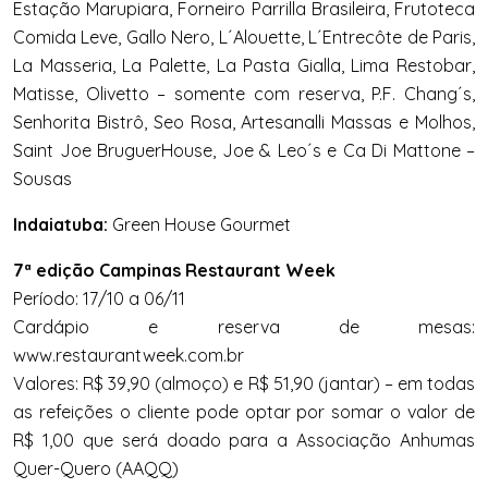
Estação Marupiara, Forneiro Parrilla Brasileira, Frutoteca
Comida Leve, Gallo Nero, L´Alouette, L´Entrecôte de Paris,
La Masseria, La Palette, La Pasta Gialla, Lima Restobar,
Matisse, Olivetto – somente com reserva, P.F. Chang´s,
Senhorita Bistrô, Seo Rosa, Artesanalli Massas e Molhos,
Saint Joe BruguerHouse, Joe & Leo´s e Ca Di Mattone –
Sousas
Indaiatuba:
Green House Gourmet
7ª edição Campinas Restaurant Week
Período: 17/10 a 06/11
Cardápio e reserva de mesas:
www.restaurantweek.com.br
Valores: R$ 39,90 (almoço) e R$ 51,90 (jantar) – em todas
as refeições o cliente pode optar por somar o valor de
R$ 1,00 que será doado para a Associação Anhumas
Quer-Quero (AAQQ)