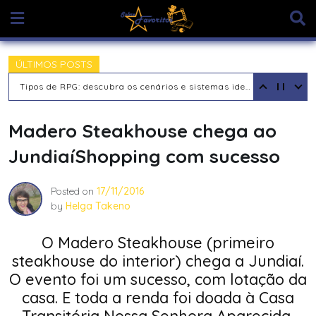
Skip
to
content
ÚLTIMOS POSTS
Tipos de Jogadores de RPG de Mesa: descubra seu arquétipo
Madero Steakhouse chega ao
JundiaíShopping com sucesso
Posted on
17/11/2016
by
Helga Takeno
O Madero Steakhouse (primeiro
steakhouse do interior) chega a Jundiaí.
O evento foi um sucesso, com lotação da
casa. E toda a renda foi doada à Casa
Transitória Nossa Senhora Aparecida,