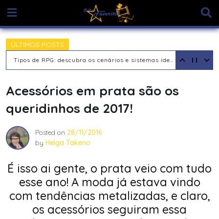
Skip
to
content
ÚLTIMOS POSTS
Tipos de RPG: descubra os cenários e sistemas ideais para sua aventura
Acessórios em prata são os
queridinhos de 2017!
Posted on
28/11/2016
by
Helga Takeno
É isso ai gente, o prata veio com tudo
esse ano! A moda já estava vindo
com tendências metalizadas, e claro,
os acessórios seguiram essa