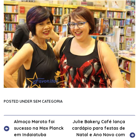
POSTED UNDER SEM CATEGORIA
Navegação
Almoço Maroto foi
Julie Bakery Café lança
sucesso na Max Planck
cardápio para festas de
de
em Indaiatuba
Natal e Ano Novo com