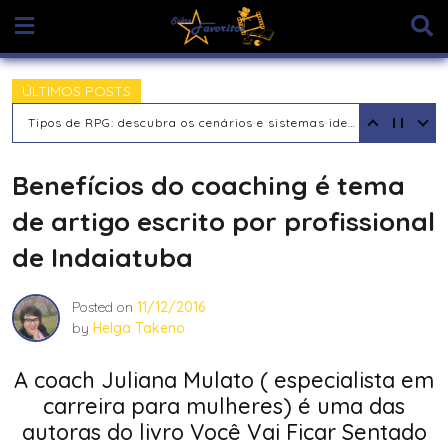
Skip
to
content
ÚLTIMOS POSTS
Tipos de RPG: descubra os cenários e sistemas ideais para sua aventura
Benefícios do coaching é tema
de artigo escrito por profissional
de Indaiatuba
Posted on
11/12/2016
by
Helga Takeno
A coach Juliana Mulato ( especialista em
carreira para mulheres) é uma das
autoras do livro Você Vai Ficar Sentado