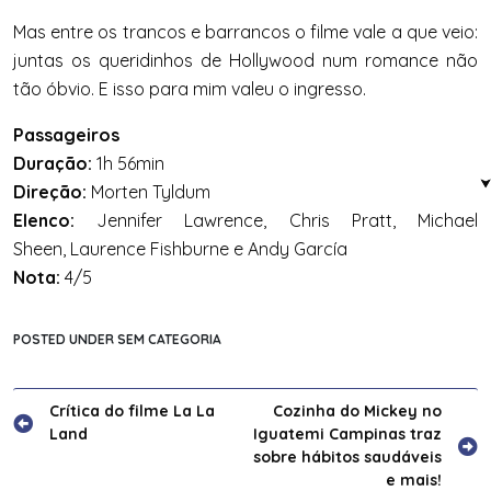
Mas entre os trancos e barrancos o filme vale a que veio:
juntas os queridinhos de Hollywood num romance não
tão óbvio. E isso para mim valeu o ingresso.
Passageiros
Duração:
1h 56min
Direção:
Morten Tyldum
Elenco:
Jennifer Lawrence, Chris Pratt, Michael
Sheen, Laurence Fishburne e Andy García
Nota:
4/5
POSTED UNDER SEM CATEGORIA
Navegação
Crítica do filme La La
Cozinha do Mickey no
Land
Iguatemi Campinas traz
de
sobre hábitos saudáveis
Post
e mais!