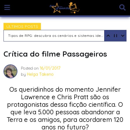
Skip
to
content
ÚLTIMOS POSTS
Tipos de RPG: descubra os cenários e sistemas ideais para sua aventura
Crítica do filme Passageiros
Posted on
16/01/2017
by
Helga Takeno
Os queridinhos do momento Jennifer
Lawrence e Chris Pratt são os
protagonistas dessa ficção científica. O
que leva 5.000 pessoas abandonar a
Terra e os amigos, para acordarem 120
anos no futuro?