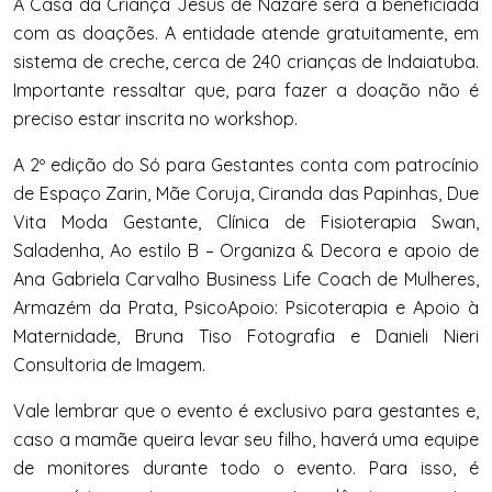
A Casa da Criança Jesus de Nazaré será a beneficiada
com as doações. A entidade atende gratuitamente, em
sistema de creche, cerca de 240 crianças de Indaiatuba.
Importante ressaltar que, para fazer a doação não é
preciso estar inscrita no workshop.
A 2º edição do
Só
para
Gestantes
conta com patrocínio
de Espaço Zarin, Mãe Coruja, Ciranda das Papinhas, Due
Vita Moda
Gestante
, Clínica de Fisioterapia Swan,
Saladenha, Ao estilo B – Organiza & Decora e apoio de
Ana Gabriela Carvalho Business Life Coach de Mulheres,
Armazém da Prata, PsicoApoio: Psicoterapia e Apoio à
Maternidade, Bruna Tiso Fotografia e Danieli Nieri
Consultoria de Imagem.
Vale lembrar que o evento é exclusivo para
gestantes
e,
caso a mamãe queira levar seu filho, haverá uma equipe
de monitores durante todo o evento. Para isso, é