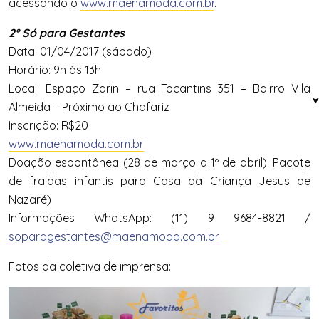
acessando o
www.maenamoda.com.br
.
2º
Só
para
Gestantes
Data: 01/04/2017 (sábado)
Horário: 9h às 13h
Local: Espaço Zarin – rua Tocantins 351 – Bairro Vila
Almeida – Próximo ao Chafariz
Inscrição: R$20
www.maenamoda.com.br
Doação espontânea (28 de março a 1º de abril): Pacote
de fraldas infantis para Casa da Criança Jesus de
Nazaré)
Informações WhatsApp: (11) 9 9684-8821 /
soparagestantes@maenamoda.com.
br
Fotos da coletiva de imprensa: