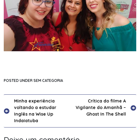
POSTED UNDER SEM CATEGORIA
Navegação
Minha experiência
Crítica do filme A
voltando a estudar
Vigilante do Amanhã –
de
Inglês na Wise Up
Ghost In The Shell
Post
Indaiatuba
Deixe um comentário