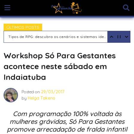
Skip
to
content
ÚLTIMOS POSTS
Tipos de RPG: descubra os cenários e sistemas ideais para sua aventura
Workshop Só Para Gestantes
acontece neste sábado em
Indaiatuba
Posted on
29/03/2017
by
Helga Takeno
Com programação 100% voltada às
mulheres grávidas, Só Para Gestantes
promove arrecadação de fralda infantil