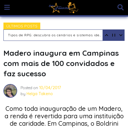
Skip
to
content
ÚLTIMOS POSTS
Tipos de Jogadores de RPG de Mesa: descubra seu arquétipo
Madero inaugura em Campinas
com mais de 100 convidados e
faz sucesso
Posted on
10/04/2017
by
Helga Takeno
Como toda inauguração de um Madero,
a renda é revertida para uma instituição
de caridade. Em Campinas, o Boldrini