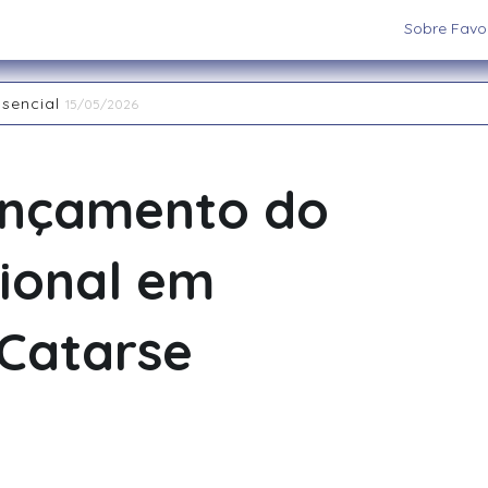
Sobre Favor
ssencial
15/05/2026
aiatuba
15/05/2026
 os cenários e sistemas ideais para sua aventura
03/09/202
 RPG de Mesa: descubra seu arquétipo
29/08/2025
ançamento do
la Interpretação de Papéis e a Construção de Mundos
15/
nas Restaurant Week acontece até 20 de abril na região
2
ional em
Catarse