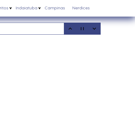
itos
Indaiatuba
Campinas
Nerdices
5
08/2025
6/03/2025