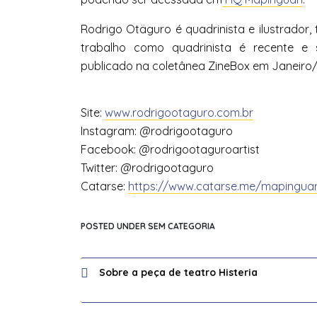
Rodrigo Otäguro é quadrinista e ilustrador
trabalho como quadrinista é recente e 
publicado na coletânea ZineBox em Janeiro/
Site:
www.rodrigootaguro.com.br
Instagram: @rodrigootaguro
Facebook: @rodrigootaguroartist
Twitter: @rodrigootaguro
Catarse:
https://www.catarse.me/mapinguar
POSTED UNDER SEM CATEGORIA
Navegação
Sobre a peça de teatro Histeria
de