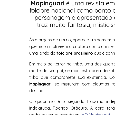
Mapinguari
é uma revista em 
folclore nacional como ponto 
personagem é apresentado c
traz muita fantasia, misti
Às margens de um rio, aparece um homem b
que moram ali veem a criatura como um ser
uma lenda do
folclore brasileiro
que é conh
Em meio ao terror na tribo, uma das guer
morte de seu pai, se manifesta para derro
tribo que compromete sua existência. 
Mapinguari
, se misturam com algumas re
destino.
O quadrinho é o segundo trabalho indep
Indaiatuba, Rodrigo Otäguro. A obra te
podendo ser acessada em
HQ Mapinguari
.