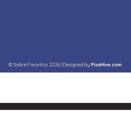
© Sobre Favoritos 2026
|
Designed by
PixaHive.com
.