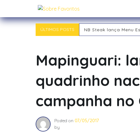
Skip
Sobre Favoritos
to
content
ÚLTIMOS POSTS
NB Steak lança Menu E
Outback chegou a Ind
Tipos de RPG: descubra
Tipos de Jogadores de
Mapinguari: l
O RPG: Uma Jornada Pe
Já começou! 21ª Campi
quadrinho nac
campanha no 
Posted on
07/05/2017
by