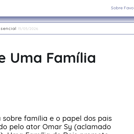
Sobre Favor
ssencial
15/05/2026
aiatuba
15/05/2026
 os cenários e sistemas ideais para sua aventura
03/09/202
 RPG de Mesa: descubra seu arquétipo
29/08/2025
me Uma Família
la Interpretação de Papéis e a Construção de Mundos
15/
nas Restaurant Week acontece até 20 de abril na região
2
sobre família e o papel dos pais
lado pelo ator Omar Sy (aclamado