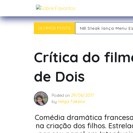
Skip
Sobre Favoritos
to
content
ÚLTIMOS POSTS
NB Steak lança Menu E
Outback chegou a Ind
Tipos de RPG: descubra
Tipos de Jogadores de
Crítica do fil
O RPG: Uma Jornada Pe
Já começou! 21ª Campi
de Dois
Posted on
29/06/2017
by
Helga Takeno
Comédia dramática francesa 
na criação dos filhos. Estre