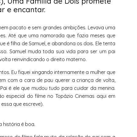
s), Uma Família de Dois promete
r e encantar.
omem pacato e sem grandes ambições. Levava uma
des. Até que uma namorada que fazia meses que
que é filha de Samuel, e abandona os dois. Ele tenta
sso. Samuel muda toda sua vida para ser um pai
volta reinvindicando o direito materno.
ntos. Eu fiquei xingando internamente a mulher que
vem com a cara de pau querer a criança de volta,
 Pai é ele que mudou tudo para cuidar da menina.
ão especial do filme no Topázio Cinemas aqui em
 essa que escreve).
a história é boa.