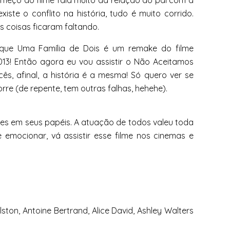
omeço do filme fala muito da relação do pai com a
iste o conflito na história, tudo é muito corrido.
as coisas ficaram faltando.
 que Uma Família de Dois é um remake do filme
13! Então agora eu vou assistir o Não Aceitamos
s, afinal, a história é a mesma! Só quero ver se
rre (de repente, tem outras falhas, hehehe).
es em seus papéis. A atuação de todos valeu toda
e emocionar, vá assistir esse filme nos cinemas e
ton, Antoine Bertrand, Alice David, Ashley Walters