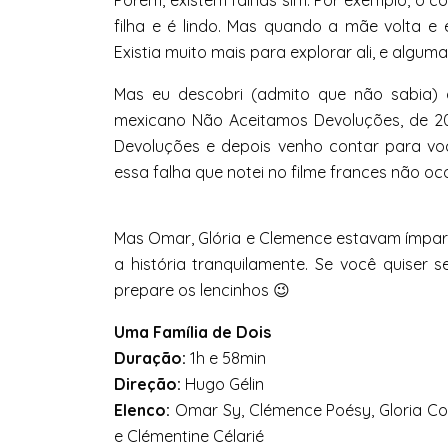
Porém, existem falhas sim. Por exemplo, o c
filha e é lindo. Mas quando a mãe volta e ex
Existia muito mais para explorar ali, e algum
Mas eu descobri (admito que não sabia)
mexicano Não Aceitamos Devoluções, de 20
Devoluções e depois venho contar para você
essa falha que notei no filme frances não oco
Mas Omar, Glória e Clemence estavam ímpar
a história tranquilamente. Se você quiser s
prepare os lencinhos 😉
Uma Família de Dois
Duração:
1h e 58min
Direção:
Hugo Gélin
Elenco:
Omar Sy, Clémence Poésy, Gloria Cols
e Clémentine Célarié