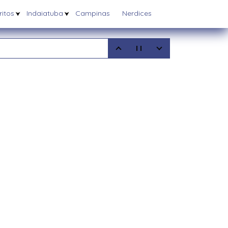
itos
Indaiatuba
Campinas
Nerdices
5
08/2025
6/03/2025