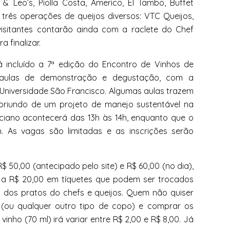
& Leo’s, Piolla Costa, Americo, El Tambo, Buffet
três operações de queijos diversos: VTC Queijos,
isitantes contarão ainda com a raclete do Chef
a finalizar.
tá incluído a 7ª edição do Encontro de
Vinhos
de
 aulas de demonstração e degustação, com a
 Universidade São Francisco. Algumas aulas trazem
 oriundo de um projeto de manejo sustentável na
ciano acontecerá das 13h às 14h, enquanto que o
h. As vagas são limitadas e as inscrições serão
$ 50,00 (antecipado pelo site) e R$ 60,00 (no dia),
e a R$ 20,00 em tíquetes que podem ser trocados
dos pratos do chefs e queijos. Quem não quiser
(ou qualquer outro tipo de copo) e comprar os
e
vinho
(70 ml) irá variar entre R$ 2,00 e R$ 8,00. Já