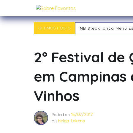
Skip
Sobre Favoritos
to
content
ÚLTIMOS POSTS
NB Steak lança Menu E
Outback chegou a Ind
Tipos de RPG: descubra
Tipos de Jogadores de
2º Festival de
O RPG: Uma Jornada Pe
Já começou! 21ª Campi
em Campinas 
Vinhos
Posted on
15/07/2017
by
Helga Takeno