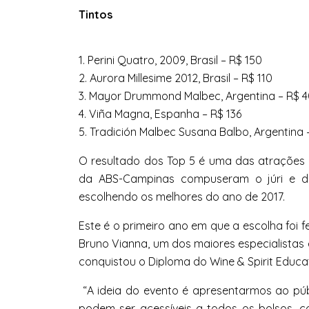
Tintos
1. Perini Quatro, 2009, Brasil – R$ 150
2. Aurora Millesime 2012, Brasil – R$ 110
3. Mayor Drummond Malbec, Argentina – R$ 
4. Viña Magna, Espanha – R$ 136
5. Tradición Malbec Susana Balbo, Argentina 
O resultado dos Top 5 é uma das atrações d
da ABS-Campinas compuseram o júri e d
escolhendo os melhores do ano de 2017.
Este é o primeiro ano em que a escolha foi f
Bruno Vianna, um dos maiores especialista
conquistou o Diploma do Wine & Spirit Educat
“A ideia do evento é apresentarmos ao p
podem ser acessíveis a todos os bolsos,