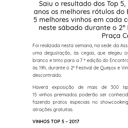
Saiu o resultado dos Top 5
anos os melhores rótulos do
5 melhores
vinhos
em cada ca
neste sábado durante o 2º 
Praça C
Foi realizada nesta semana, na sede da Ass
uma degustação, às cegas, que elegeu 
branco e tinto para a 7 ª edição do Encont
às 19h, durante o 2º Festival de Queijos e
Vi
descontraído.
Haverá exposição de mais de 300 t
15
vinhos
premiados poderão ser conhecido
fazendo pratos especiais no showcooking
atrações gratuitas.
VINHOS
TOP 5 – 2017