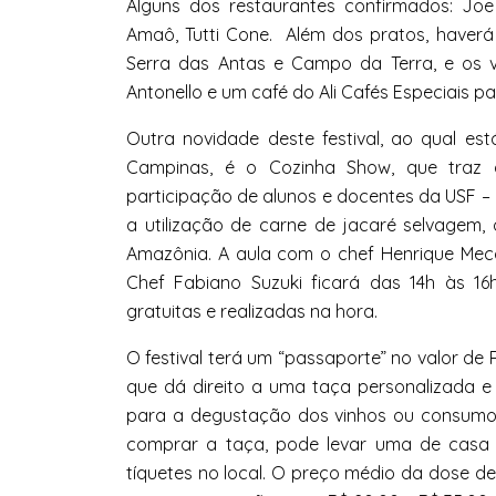
Alguns dos restaurantes confirmados: Joe 
Amaô, Tutti Cone. Além dos pratos, haverá 
Serra das Antas e Campo da Terra, e os v
Antonello e um café do Ali Cafés Especiais par
Outra novidade deste festival, ao qual es
Campinas, é o Cozinha Show, que traz
participação de alunos e docentes da USF –
a utilização de carne de jacaré selvagem,
Amazônia. A aula com o chef Henrique Mec
Chef Fabiano Suzuki ficará das 14h às 16
gratuitas e realizadas na hora.
O festival terá um “passaporte” no valor de R
que dá direito a uma taça personalizada 
para a degustação dos
vinhos
ou consumo 
comprar a taça, pode levar uma de casa 
tíquetes no local. O preço médio da dose d