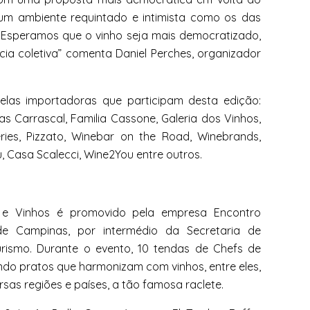
um ambiente requintado e intimista como os das
. Esperamos que o
vinho
seja mais democratizado,
ia coletiva” comenta Daniel Perches, organizador
las importadoras que participam desta edição:
as Carrascal, Familia Cassone, Galeria dos
Vinhos
,
neries, Pizzato, Winebar on the Road, Winebrands,
u, Casa Scalecci, Wine2You entre outros.
s e
Vinhos
é promovido pela empresa Encontro
de Campinas, por intermédio da Secretaria de
urismo. Durante o evento, 10 tendas de Chefs de
ando pratos que harmonizam com
vinhos
, entre eles,
ersas regiões e países, a tão famosa raclete.