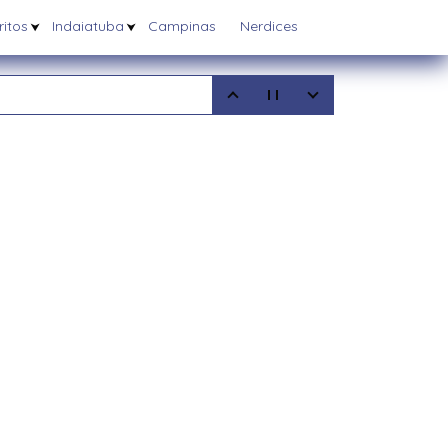
itos
Indaiatuba
Campinas
Nerdices
5
08/2025
6/03/2025