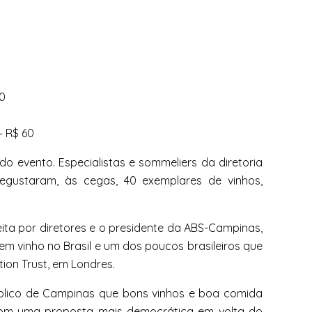
40
– R$ 60
o evento. Especialistas e sommeliers da diretoria
egustaram, às cegas, 40 exemplares de
vinhos
,
eita por diretores e o presidente da ABS-Campinas,
s em
vinho
no Brasil e um dos poucos brasileiros que
ion Trust, em Londres.
úblico de Campinas que bons
vinhos
e boa comida
 com uma proposta mais democrática em volta do