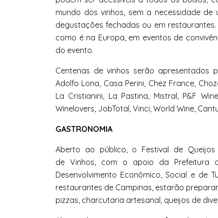
mundo dos
vinhos
, sem a necessidade de 
degustações fechadas ou em restaurantes
como é na Europa, em eventos de convivênc
do evento.
Centenas de
vinhos
serão apresentados pe
Adolfo Lona, Casa Perini, Chez France, Choz
La Cristianini, La Pastina, Mistral, P&F Wi
Winelovers, JobTotal, Vinci, World Wine, Cant
GASTRONOMIA
Aberto ao público, o Festival de Queijo
de
Vinhos
, com o apoio da Prefeitura 
Desenvolvimento Econômico, Social e de T
restaurantes de Campinas, estarão prepar
pizzas, charcutaria artesanal, queijos de div