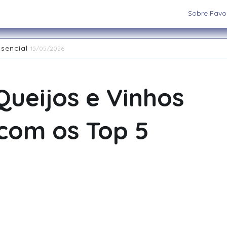
Sobre Favor
ssencial
15/05/2026
aiatuba
15/05/2026
 os cenários e sistemas ideais para sua aventura
03/09/202
 RPG de Mesa: descubra seu arquétipo
29/08/2025
 Queijos e Vinhos
la Interpretação de Papéis e a Construção de Mundos
15/
nas Restaurant Week acontece até 20 de abril na região
2
com os Top 5