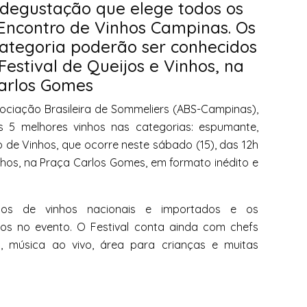
, degustação que elege todos os
 Encontro de
Vinhos
Campinas. Os
tegoria poderão ser conhecidos
Festival de Queijos e
Vinhos
, na
arlos Gomes
ociação Brasileira de Sommeliers (ABS-Campinas),
os 5 melhores
vinhos
nas categorias: espumante,
ro de
Vinhos
, que ocorre neste sábado (15), das 12h
nhos
, na Praça Carlos Gomes, em formato inédito e
ipos de
vinhos
nacionais e importados e os
s no evento. O Festival conta ainda com chefs
, música ao vivo, área para crianças e muitas