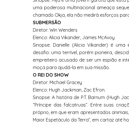
Sinopse: Mija é uma jovem garota que está
uma poderosa multinacional ameaça seque
chamado Okja, ela não medirá esforços para
SUBMERSÃO
Diretor: Win Wenders
Elenco: Alicia Vikander, James McAvoy
Sinopse: Danielle (Alicia Vikander) é u
desafio: uma terrível, porém pioneira, des
empreiteiro acusado de ser um espião e inte
moça para ajudá-la em sua missão.
O REI DO SHOW
Diretor: Michael Gracey
Elenco: Hugh Jackman, Zac Efron.
Sinopse: A história de P.T. Barnum (Hugh
“Príncipe das falcatruas”. Entre suas cri
próprio, em que eram apresentados animais, f
Maior Espetáculo da Terra”, em cartaz até ho