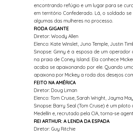
encontrando refúgio e um lugar para se cura
em território Confederado. Lá, o soldado 
algumas das mulheres no processo.
RODA GIGANTE
Diretor: Woody Allen
Elenco: Kate Winslet, Juno Temple, Justin Tim
Sinopse: Ginny é a esposa de um operador 
na praia de Coney Island. Ela conhece Mick
acaba se apaixonando por ele. Quando uma 
apaixona por Mickey a roda dos desejos
com
FEITO NA AMÉRICA
Diretor: Doug Liman
Elenco: Tom Cruise, Sarah Wright, Jayma May
Sinopse: Barry Seal (Tom Cruise) é um piloto
Medellín e, recrutado pela CIA, torna-se agen
REI ARTHUR: A LENDA DA ESPADA
Diretor: Guy Ritchie