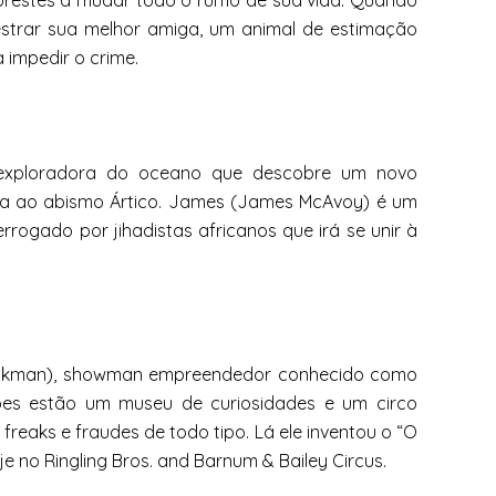
 prestes a mudar todo o rumo de sua vida. Quando
strar sua melhor amiga, um animal de estimação
 impedir o crime.
ma exploradora do oceano que descobre um novo
cida ao abismo Ártico. James (James McAvoy) é um
rrogado por jihadistas africanos que irá se unir à
 Jackman), showman empreendedor conhecido como
ações estão um museu de curiosidades e um circo
reaks e fraudes de todo tipo. Lá ele inventou o “O
je no Ringling Bros. and Barnum & Bailey Circus.