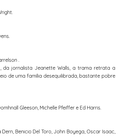
right.
vens.
rrelson .
, da jornalista Jeanette Walls, a trama retrata a
seio de uma família desequilibrada, bastante pobre
mhnall Gleeson, Michelle Pfeiffer e Ed Harris.
a Dern, Benicio Del Toro, John Boyega, Oscar Isaac,