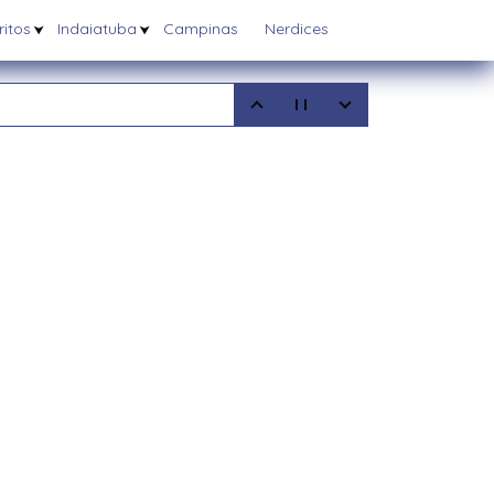
itos
Indaiatuba
Campinas
Nerdices
5
08/2025
6/03/2025