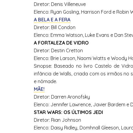
Diretor: Denis Villeneuve
Elenco: Ryan Gosling, Harrison Ford e Robin W
A BELA E A FERA
Diretor: Bill Condon
Elenco: Emma Watson, Luke Evans e Dan Ste
A FORTALEZA DE VIDRO
Diretor: Destin Cretton
Elenco: Brie Larson, Naomi Watts e Woody Ha
Sinopse: Baseado no livro Castelo de Vidro
infância de Walls, criada com os irmãos no 
e nômade.
MÃE!
Diretor: Darren Aronofsky
Elenco: Jennifer Lawrence, Javier Bardem e Do
STAR WARS: OS ÚLTIMOS JEDI​
Diretor: Rian Johnson
Elenco: Daisy Ridley, Domhnall Gleeson, Laur