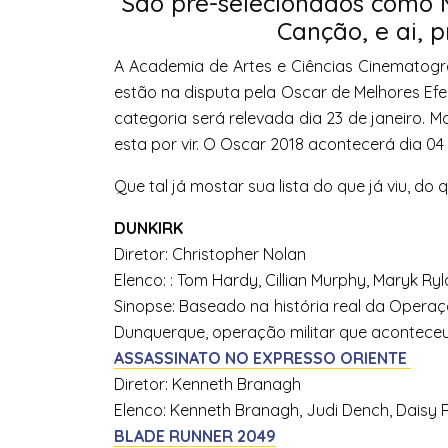
São pré-selecionados como M
Canção, e ai, 
A Academia de Artes e Ciências Cinematográ
estão na disputa pela Oscar de Melhores Efeit
categoria será relevada dia 23 de janeiro. 
esta por vir. O Oscar 2018 acontecerá dia 04
Que tal já mostar sua lista do que já viu, do
DUNKIRK
Diretor: Christopher Nolan
Elenco: : Tom Hardy, Cillian Murphy, Maryk Ry
Sinopse: Baseado na história real da Oper
Dunquerque, operação militar que aconteceu 
ASSASSINATO NO EXPRESSO ORIENTE
Diretor: Kenneth Branagh
Elenco: Kenneth Branagh, Judi Dench, Daisy 
BLADE RUNNER 2049