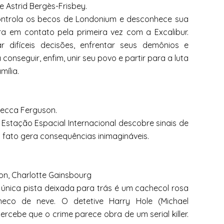
e Astrid Bergès-Frisbey.
controla os becos de Londonium e desconhece sua
 em contato pela primeira vez com a Excalibur.
r difíceis decisões, enfrentar seus demônios e
onseguir, enfim, unir seu povo e partir para a luta
mília.
becca Ferguson.
Estação Espacial Internacional descobre sinais de
o fato gera consequências inimagináveis.
on, Charlotte Gainsbourg
única pista deixada para trás é um cachecol rosa
eco de neve. O detetive Harry Hole (Michael
cebe que o crime parece obra de um serial killer.