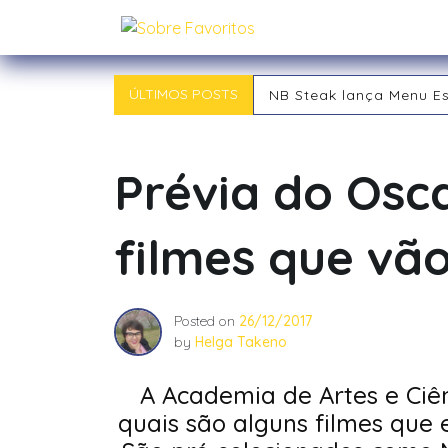
Skip
Sobre Favoritos
to
content
ÚLTIMOS POSTS
NB Steak lança Menu E
Outback chegou a Ind
Tipos de RPG: descubra
Tipos de Jogadores de
Prévia do Osca
O RPG: Uma Jornada Pe
Já começou! 21ª Campi
filmes que vã
Posted on
26/12/2017
by
Helga Takeno
A Academia de Artes e Ciê
quais são alguns filmes que 