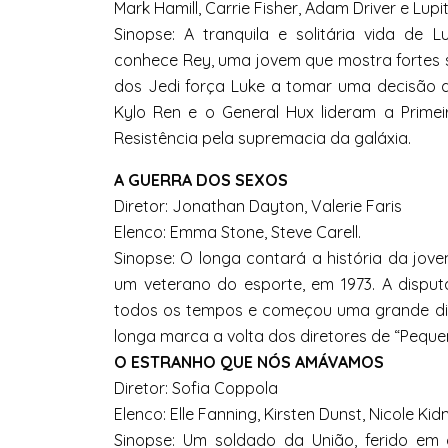
Mark Hamill, Carrie Fisher, Adam Driver e Lup
Sinopse: A tranquila e solitária vida de 
conhece Rey, uma jovem que mostra fortes si
dos Jedi força Luke a tomar uma decisão 
Kylo Ren e o General Hux lideram a Prime
Resistência pela supremacia da galáxia.
A GUERRA DOS SEXOS
Diretor: Jonathan Dayton, Valerie Faris
Elenco: Emma Stone, Steve Carell.
Sinopse: O longa contará a história da jovem
um veterano do esporte, em 1973. A disput
todos os tempos e começou uma grande di
longa marca a volta dos diretores de “Pequen
O ESTRANHO QUE NÓS AMÁVAMOS
Diretor: Sofia Coppola
Elenco: Elle Fanning, Kirsten Dunst, Nicole Kidm
Sinopse: Um soldado da União, ferido e