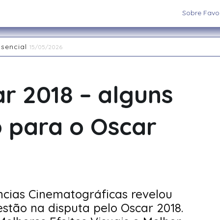
Sobre Favor
ssencial
15/05/2026
aiatuba
15/05/2026
 os cenários e sistemas ideais para sua aventura
03/09/202
 RPG de Mesa: descubra seu arquétipo
29/08/2025
r 2018 – alguns
la Interpretação de Papéis e a Construção de Mundos
15/
nas Restaurant Week acontece até 20 de abril na região
2
o para o Oscar
ncias Cinematográficas revelou
estão na disputa pelo Oscar 2018.