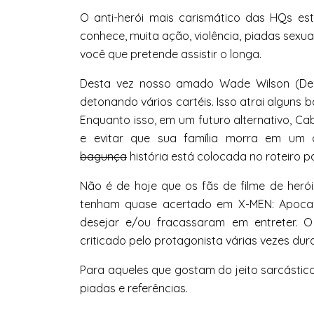
O anti-herói mais carismático das HQs es
conhece, muita ação, violência, piadas sexu
você que pretende assistir o longa.
Desta vez nosso amado Wade Wilson (Dea
detonando vários cartéis. Isso atrai alguns
Enquanto isso, em um futuro alternativo, Cab
e evitar que sua família morra em um 
bagunça
história está colocada no roteiro pa
Não é de hoje que os fãs de filme de her
tenham quase acertado em X-MEN: Apocal
desejar e/ou fracassaram em entreter. O
criticado pelo protagonista várias vezes dur
Para aqueles que gostam do jeito sarcástic
piadas e referências.