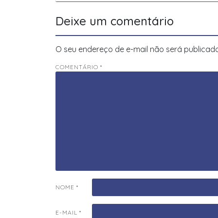
de
Post
Deixe um comentário
O seu endereço de e-mail não será publicado
COMENTÁRIO
*
NOME
*
E-MAIL
*