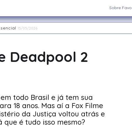
Sobre Favor
ssencial
15/05/2026
aiatuba
15/05/2026
 os cenários e sistemas ideais para sua aventura
03/09/202
 RPG de Mesa: descubra seu arquétipo
29/08/2025
me Deadpool 2
la Interpretação de Papéis e a Construção de Mundos
15/
nas Restaurant Week acontece até 20 de abril na região
2
em todo Brasil e já tem sua
ra 18 anos. Mas aí a Fox Filme
stério da Justiça voltou atrás e
á que é tudo isso mesmo?