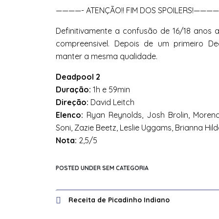
————- ATENÇÃO!! FIM DOS SPOILERS!———
Definitivamente a confusão de 16/18 anos a
compreensivel. Depois de um primeiro Dea
manter a mesma qualidade.
Deadpool 2
Duração:
1h e 59min
Direção:
David Leitch
Elenco:
Ryan Reynolds, Josh Brolin, Morena 
Soni, Zazie Beetz, Leslie Uggams, Brianna Hi
Nota:
2,5/5
POSTED UNDER SEM CATEGORIA
Navegação
Receita de Picadinho Indiano