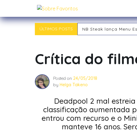
Skip
Sobre Favoritos
to
content
ÚLTIMOS POSTS
NB Steak lança Menu E
Outback chegou a Ind
Tipos de RPG: descubra
Tipos de Jogadores de
Crítica do fil
O RPG: Uma Jornada Pe
Já começou! 21ª Campi
Posted on
24/05/2018
by
Helga Takeno
Deadpool 2 mal estreia 
classificação aumentada pa
entrou com recurso e o Mini
manteve 16 anos. Ser