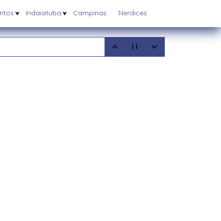
itos
Indaiatuba
Campinas
Nerdices
5
08/2025
6/03/2025