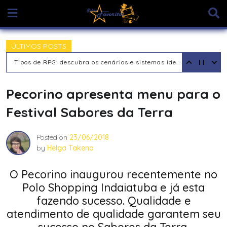
Skip
to
content
ÚLTIMOS POSTS
Tipos de RPG: descubra os cenários e sistemas ideais para sua aventura
Pecorino apresenta menu para o
Festival Sabores da Terra
Posted on
23/06/2018
by
Helga Takeno
O Pecorino inaugurou recentemente no
Polo Shopping Indaiatuba e já esta
fazendo sucesso. Qualidade e
atendimento de qualidade garantem seu
sucesso no Sabores da Terra.