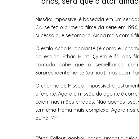
anos, será que o ator aind
Missão: Impossível é baseada em um seri
Cruise fez o primeiro filme da série em 199
sucesso que se tornaria. Ainda mais com 6 fi
O estilo Ação Mirabolante (é como eu cha
do espião Ethan Hunt. Quem é fã dos fil
contudo sabe que a semelhança com 
Surpreendentemente (ou não), mas quem lig
O charme de Missão: Impossível é justament
diferente. Agora a missão do agente é corr
caiam nas mãos erradas. Não apenas isso, 
tem uma trama mais complexa. Agora nos 
ou na IMF?
Efeito Fallout ganhou nossa simpatia pelos