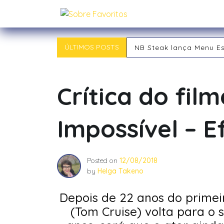
Skip
Sobre Favoritos
to
content
ÚLTIMOS POSTS
NB Steak lança Menu E
Outback chegou a Ind
Tipos de RPG: descubra
Tipos de Jogadores de
Crítica do fil
O RPG: Uma Jornada Pe
Já começou! 21ª Campi
Impossível – E
Posted on
12/08/2018
by
Helga Takeno
Depois de 22 anos do primeir
(Tom Cruise) volta para o 