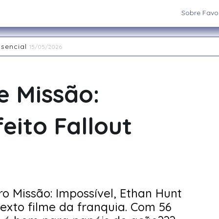
Sobre Favor
ssencial
15/05/2026
aiatuba
15/05/2026
 os cenários e sistemas ideais para sua aventura
03/09/202
 RPG de Mesa: descubra seu arquétipo
29/08/2025
me Missão:
la Interpretação de Papéis e a Construção de Mundos
15/
nas Restaurant Week acontece até 20 de abril na região
2
feito Fallout
o Missão: Impossível, Ethan Hunt
sexto filme da franquia. Com 56