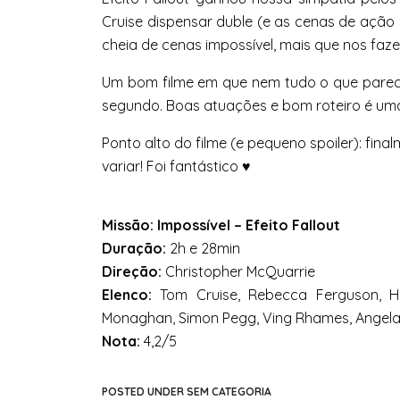
Cruise dispensar duble (e as cenas de ação
cheia de cenas impossível, mais que nos faze
Um bom filme em que nem tudo o que parece 
segundo. Boas atuações e bom roteiro é uma r
Ponto alto do filme (e pequeno spoiler): fin
variar! Foi fantástico ♥
Missão: Impossível – Efeito Fallout
Duração:
2h e 28min
Direção:
Christopher McQuarrie
Elenco:
Tom Cruise, Rebecca Ferguson, Hen
Monaghan, Simon Pegg, Ving Rhames, Angela 
Nota:
4,2/5
POSTED UNDER SEM CATEGORIA