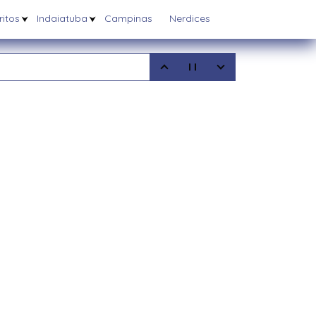
itos
Indaiatuba
Campinas
Nerdices
5
08/2025
6/03/2025