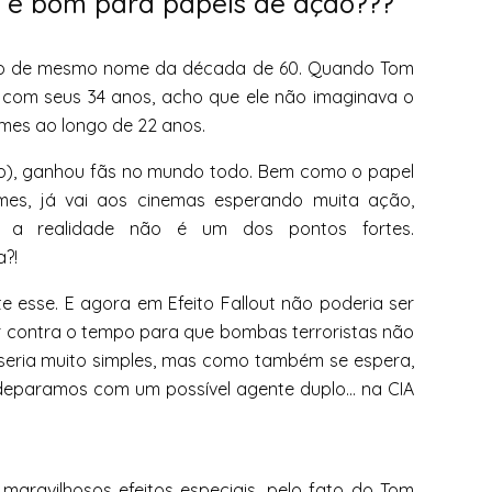
a é bom para papéis de ação???
ado de mesmo nome da década de 60. Quando Tom
6, com seus 34 anos, acho que ele não imaginava o
lmes ao longo de 22 anos.
mo), ganhou fãs no mundo todo. Bem como o papel
mes, já vai aos cinemas esperando muita ação,
a realidade não é um dos pontos fortes.
a?!
e esse. E agora em Efeito Fallout não poderia ser
er contra o tempo para que bombas terroristas não
seria muito simples, mas como também se espera,
deparamos com um possível agente duplo… na CIA
 maravilhosos efeitos especiais, pelo fato do Tom