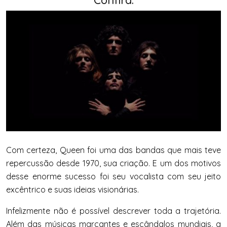
Com certeza, Queen foi uma das bandas que mais teve
repercussão desde 1970, sua criação. E um dos motivos
desse enorme sucesso foi seu vocalista com seu jeito
excêntrico e suas ideias visionárias.
Infelizmente não é possível descrever toda a trajetória.
Além das músicas marcantes e escândalos mundiais, a