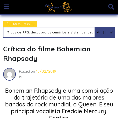
Skip
to
content
ÚLTIMOS POSTS
Tipos de RPG: descubra os cenários e sistemas ideais para sua aventura
Crítica do filme Bohemian
Rhapsody
Posted on
15/02/2019
by
Bohemian Rhapsody é uma compilação
da trajetória de uma das maiores
bandas do rock mundial, o Queen. E seu
principal vocalista Freddie Mercury.
Confira.