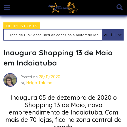
Skip
to
content
ÚLTIMOS POSTS
Tipos de RPG: descubra os cenários e sistemas ideais para sua aventura
Inaugura Shopping 13 de Maio
em Indaiatuba
Posted on
28/11/2020
by
Helga Takeno
Inaugura 05 de dezembro de 2020 o
Shopping 13 de Maio, novo
empreendimento de Indaiatuba. Com
mais de 70 lojas, fica na zona central da
cidade.