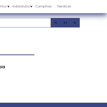
itos
Indaiatuba
Campinas
Nerdices
5
08/2025
6/03/2025
pia