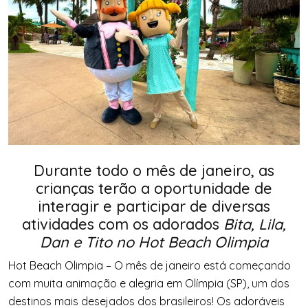
Durante todo o m
ê
s de janeiro, as
crianças terão a oportunidade de
interagir e participar de diversas
atividades com os adorados
Bita, Lila,
Dan e Tito no Hot Beach Olimpia
Hot Beach Olimpia – O m
ê
s de janeiro est
á
come
çando
com muita animação e alegria em Ol
í
mpia
(SP)
, um dos
destinos mais desejados dos brasileiros! Os ador
á
veis