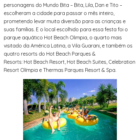
personagens do Mundo Bita – Bita, Lila, Dan e Tito –
escolheram a cidade para passar o m
ê
s inteiro,
prometendo levar muita diversão para as crianças e
suas fam
í
lias. E o local escolhido para essa festa foi o
parque aqu
á
tico
Hot
Beach
Oli
mpia, o quarto mais
visitado da América Latina, a Vila Guarani, e tamb
é
m os
quatro resorts do
Hot
Beach
Parques &
Resorts:
Hot
Beach
Resort,
Hot
Beach
Suites, Celebration
Resort Ol
í
mpia e Thermas Parques Resort & Spa.