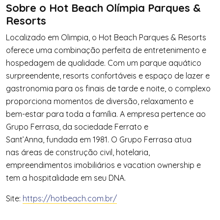
Sobre o
Hot
Beach
Olímpia Parques &
Resorts
Localizado em Oli
mpia, o
Hot
Beach
Parques & Resorts
oferece uma combinação perfeita de entretenimento e
hospedagem de qualidade. Com um parque aqu
á
tico
surpreendente, resorts confort
á
veis e espaço de lazer e
gastronomia para os finais de tarde e noite, o complexo
proporciona momentos de diversão, relaxamento e
bem-estar para toda a fam
í
lia. A empresa
pertence ao
Grupo Ferrasa, da sociedade Ferrato e
Sant
’Anna,
fundada em 1981. O Grupo Ferrasa atua
nas
á
reas de construção civil, hotelaria,
empreendimentos imobili
á
rios e vacation ownership e
tem a hospitalidade em seu DNA.
Site:
https://hotbeach.com.br/