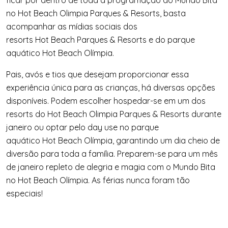
no
Hot
Beach
Olimpia Parques & Resorts, basta
acompanhar as m
í
dias sociais dos
resorts
Hot
Beach
Parques & Resorts e do parque
aqu
á
tico
Hot
Beach
Ol
í
mpia.
Pais, av
ó
s e tios que desejam proporcionar essa
experi
ê
ncia
ú
nica para as crianç
as, h
á
diversas opções
dispon
í
veis. Podem escolher hospedar-se em um dos
resorts do
Hot
Beach
Olimpia Parques & Resorts durante
janeiro ou optar pelo day use no parque
aqu
á
tico
Hot
Beach
Ol
í
mpia, garantindo um dia cheio de
diversão para toda a fam
í
lia. Preparem-se para um m
ê
s
de janeiro repleto de alegria e magia com o Mundo Bita
no
Hot
Beach
Ol
í
mpia. As f
é
rias nunca foram tão
especiais!