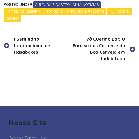
POSTED UNDER
CULTURA E GASTRONOMIA NOTÍCIAS
HOT BEACH OLÍMPIA
HOT BEACH PARQUES & RESORTS
MUNDO BITA
OLÍMPIA
Navegação
I Seminário
Vô Guerino Bar: O
Internacional de
Paraíso das Carnes e da
de
Rasaboxes
Boa Cerveja em
Post
Indaiatuba
Nosso Site
Sobre Favoritos