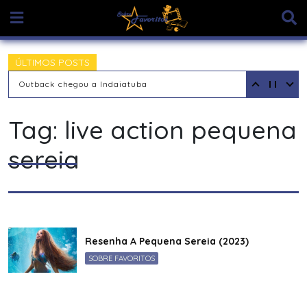
Skip
to
content
ÚLTIMOS POSTS
Outback chegou a Indaiatuba
Tag:
live action pequena
sereia
Resenha A Pequena Sereia (2023)
SOBRE FAVORITOS