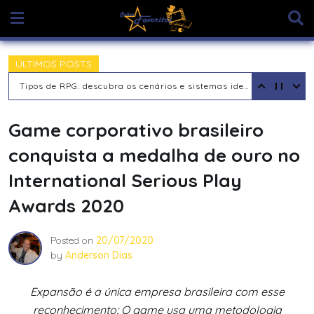
Skip
to
content
ÚLTIMOS POSTS
Tipos de RPG: descubra os cenários e sistemas ideais para sua aventura
Game corporativo brasileiro
conquista a medalha de ouro no
International Serious Play
Awards 2020
Posted on
20/07/2020
by
Anderson Dias
Expansão é a única empresa brasileira com esse
reconhecimento; O game usa uma metodologia