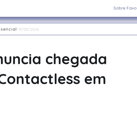
Sobre Favor
ssencial
15/05/2026
aiatuba
15/05/2026
 os cenários e sistemas ideais para sua aventura
03/09/202
 RPG de Mesa: descubra seu arquétipo
29/08/2025
nuncia chegada
la Interpretação de Papéis e a Construção de Mundos
15/
nas Restaurant Week acontece até 20 de abril na região
2
 Contactless em