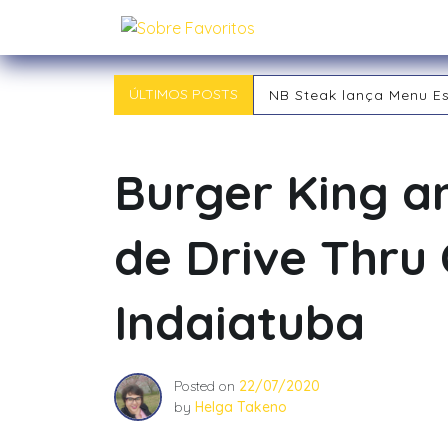
Skip
Sobre Favoritos
to
content
ÚLTIMOS POSTS
NB Steak lança Menu E
Outback chegou a Ind
Tipos de RPG: descubra
Tipos de Jogadores de
Burger King a
O RPG: Uma Jornada Pe
Já começou! 21ª Campi
de Drive Thru
Indaiatuba
Posted on
22/07/2020
by
Helga Takeno