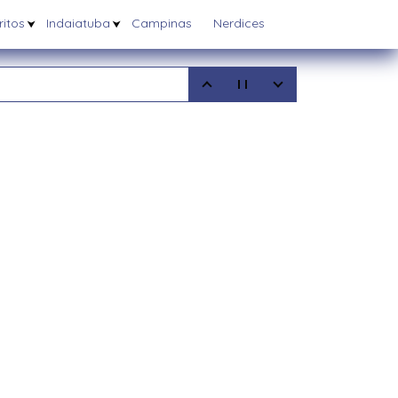
itos
Indaiatuba
Campinas
Nerdices
5
08/2025
6/03/2025