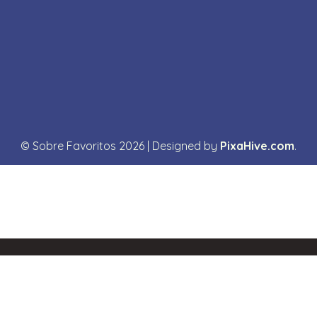
© Sobre Favoritos 2026
|
Designed by
PixaHive.com
.